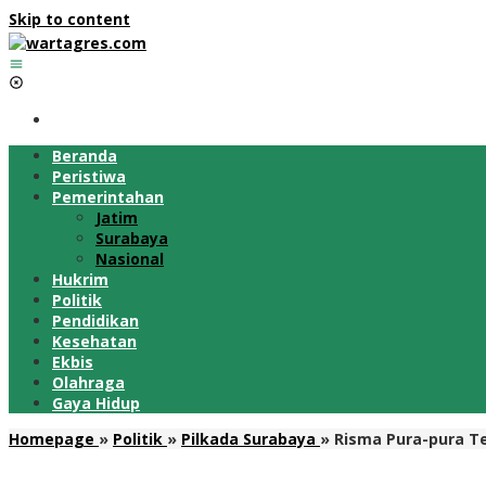
Skip to content
Beranda
Peristiwa
Pemerintahan
Jatim
Surabaya
Nasional
Hukrim
Politik
Pendidikan
Kesehatan
Ekbis
Olahraga
Gaya Hidup
Homepage
»
Politik
»
Pilkada Surabaya
»
Risma Pura-pura Te