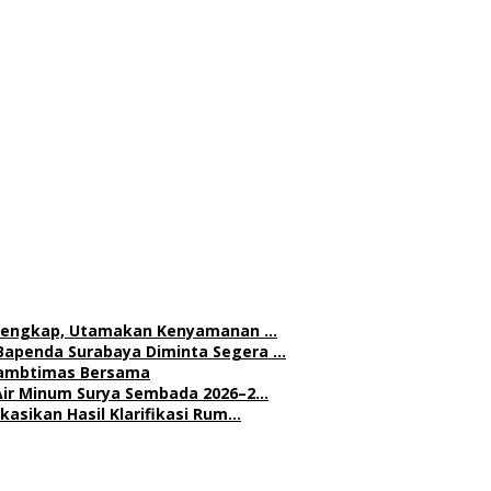
h Lengkap, Utamakan Kenyamanan …
Bapenda Surabaya Diminta Segera …
 Kambtimas Bersama
Air Minum Surya Sembada 2026–2…
asikan Hasil Klarifikasi Rum…