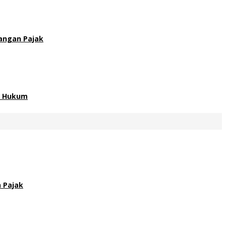
angan Pajak
an Hukum
 Pajak