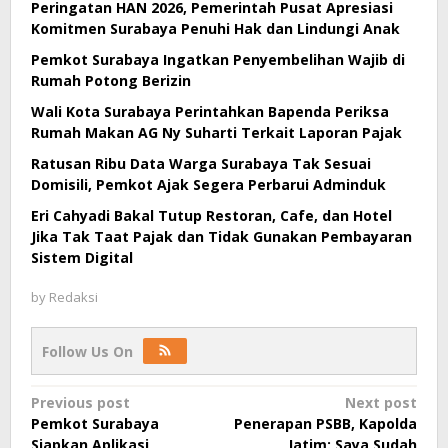
Peringatan HAN 2026, Pemerintah Pusat Apresiasi
Komitmen Surabaya Penuhi Hak dan Lindungi Anak
Pemkot Surabaya Ingatkan Penyembelihan Wajib di
Rumah Potong Berizin
Wali Kota Surabaya Perintahkan Bapenda Periksa
Rumah Makan AG Ny Suharti Terkait Laporan Pajak
Ratusan Ribu Data Warga Surabaya Tak Sesuai
Domisili, Pemkot Ajak Segera Perbarui Adminduk
Eri Cahyadi Bakal Tutup Restoran, Cafe, dan Hotel
Jika Tak Taat Pajak dan Tidak Gunakan Pembayaran
Sistem Digital
by
Redaksi
Follow Us On
Post
Previous post
Next post
Pemkot Surabaya
Penerapan PSBB, Kapolda
navigation
Siapkan Aplikasi
Jatim: Saya Sudah