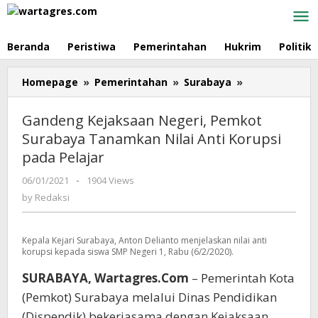
Skip
to
content
Beranda
Peristiwa
Pemerintahan
Hukrim
Politik
Homepage
»
Pemerintahan
»
Surabaya
»
Gandeng
Kejaksaan
Negeri,
Gandeng Kejaksaan Negeri, Pemkot
Pemkot
Surabaya Tanamkan Nilai Anti Korupsi
Surabaya
pada Pelajar
Tanamkan
Nilai
06/01/2021
by
-
1904 Views
Anti
Redaksi
by
Redaksi
Korupsi
pada
Pelajar
Kepala Kejari Surabaya, Anton Delianto menjelaskan nilai anti
korupsi kepada siswa SMP Negeri 1, Rabu (6/2/2020).
SURABAYA, Wartagres.Com
– Pemerintah Kota
(Pemkot) Surabaya melalui Dinas Pendidikan
(Dispendik) bekerjasama dengan Kejaksaan