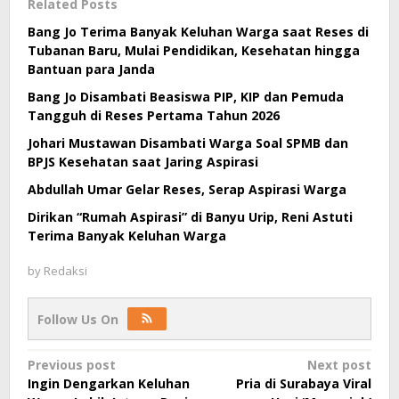
Related Posts
Bang Jo Terima Banyak Keluhan Warga saat Reses di
Tubanan Baru, Mulai Pendidikan, Kesehatan hingga
Bantuan para Janda
Bang Jo Disambati Beasiswa PIP, KIP dan Pemuda
Tangguh di Reses Pertama Tahun 2026
Johari Mustawan Disambati Warga Soal SPMB dan
BPJS Kesehatan saat Jaring Aspirasi
Abdullah Umar Gelar Reses, Serap Aspirasi Warga
Dirikan “Rumah Aspirasi” di Banyu Urip, Reni Astuti
Terima Banyak Keluhan Warga
by
Redaksi
Follow Us On
Post
Previous post
Next post
Ingin Dengarkan Keluhan
Pria di Surabaya Viral
navigation