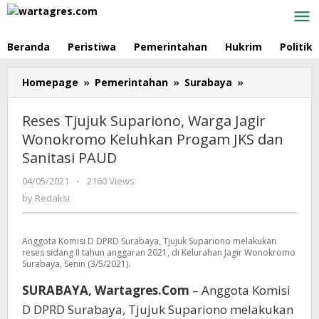
Skip
to
content
Beranda
Peristiwa
Pemerintahan
Hukrim
Politik
Homepage
»
Pemerintahan
»
Surabaya
»
Reses
Tjujuk
Supariono,
Reses Tjujuk Supariono, Warga Jagir
Warga
Wonokromo Keluhkan Progam JKS dan
Jagir
Sanitasi PAUD
Wonokromo
Keluhkan
04/05/2021
by
-
2160 Views
Progam
Redaksi
by
Redaksi
JKS
dan
Sanitasi
Anggota Komisi D DPRD Surabaya, Tjujuk Supariono melakukan
PAUD
reses sidang II tahun anggaran 2021, di Kelurahan Jagir Wonokromo
Surabaya, Senin (3/5/2021).
SURABAYA, Wartagres.Com
– Anggota Komisi
D DPRD Surabaya, Tjujuk Supariono melakukan