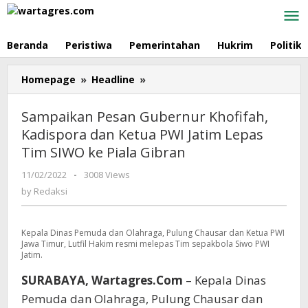
Skip
to
content
Beranda
Peristiwa
Pemerintahan
Hukrim
Politik
Homepage
»
Headline
»
Sampaikan
Pesan
Gubernur
Sampaikan Pesan Gubernur Khofifah,
Khofifah,
Kadispora dan Ketua PWI Jatim Lepas
Kadispora
Tim SIWO ke Piala Gibran
dan
Ketua
11/02/2022
by
-
3008 Views
PWI
Redaksi
by
Redaksi
Jatim
Lepas
Tim
Kepala Dinas Pemuda dan Olahraga, Pulung Chausar dan Ketua PWI
SIWO
Jawa Timur, Lutfil Hakim resmi melepas Tim sepakbola Siwo PWI
ke
Jatim.
Piala
SURABAYA, Wartagres.Com
– Kepala Dinas
Gibran
Pemuda dan Olahraga, Pulung Chausar dan