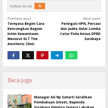
Follow Us On
Post
Previous post
Next post
Ternyata Begini Cara
Peringati HPN, Percasi
navigation
Kencangkan Bagian
dan Judes Gelar Lomba
Intim Kewanitaan
Catur Piala Ketua DPRD
Menurut KLT The
Surabaya
Aesthetic Clinic
Baca juga
Manager AG Ny Suharti Serahkan
Pembukuan Omset, Bapenda
Surabaya Diminta Segera Lakukan