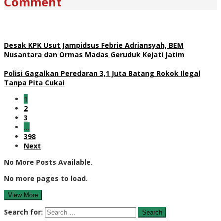
Comment
Desak KPK Usut Jampidsus Febrie Adriansyah, BEM
Nusantara dan Ormas Madas Geruduk Kejati Jatim
Polisi Gagalkan Peredaran 3,1 Juta Batang Rokok Ilegal
Tanpa Pita Cukai
1
2
3
…
398
Next
No More Posts Available.
No more pages to load.
View More
Search for: