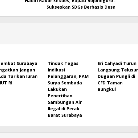
Hadiri Rakor Sekdes, Bupati Bojonegoro :
Sukseskan SDGs Berbasis Desa
Pemkot Surabaya
Tindak Tegas
Eri Cahyadi Turun
Ingatkan Jangan
Indikasi
Langsung Telusur
Ada Tarikan Iuran
Pelanggaran, PAM
Dugaan Pungli di
HUT RI
Surya Sembada
CFD Taman
Lakukan
Bungkul
Penertiban
Sambungan Air
Ilegal di Perak
Barat Surabaya