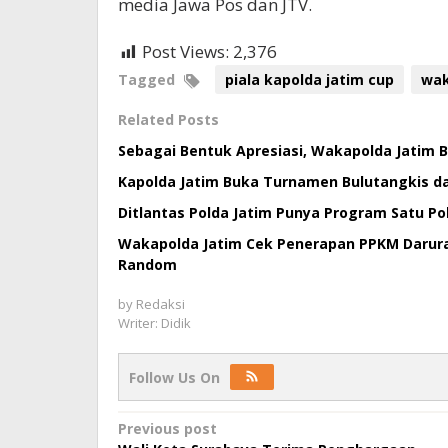
media Jawa Pos dan JTV.
Post Views:
2,376
Tagged
piala kapolda jatim cup
wak
Related Posts
Sebagai Bentuk Apresiasi, Wakapolda Jatim 
Kapolda Jatim Buka Turnamen Bulutangkis da
Ditlantas Polda Jatim Punya Program Satu Po
Wakapolda Jatim Cek Penerapan PPKM Darura
Random
by
Redaksi
Writer: Didik
Follow Us On
Post
Previous post