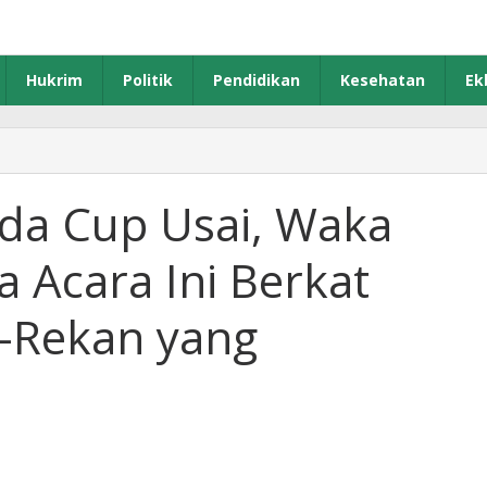
Hukrim
Politik
Pendidikan
Kesehatan
Ek
amen
da
da Cup Usai, Waka
a Acara Ini Berkat
snya
-Rekan yang
t
ngat
-
n