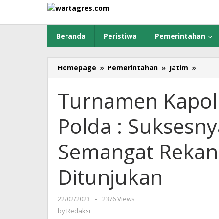
Skip
to
content
Beranda
Peristiwa
Pemerintahan
Homepage
»
Pemerintahan
»
Jatim
»
Turn
Kapol
Cup
Turnamen Kapol
Usai,
Waka
Polda : Suksesny
Polda
:
Sukse
Semangat Rekan
Acara
Ini
Ditunjukan
Berka
Sema
Rekan
22/02/2023
by
-
2376 Views
Reka
Redaksi
by
Redaksi
yang