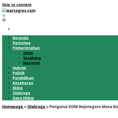
Skip to content
Beranda
Peristiwa
Pemerintahan
Jatim
Surabaya
Nasional
Hukrim
Politik
Pendidikan
Kesehatan
Ekbis
Olahraga
Gaya Hidup
Homepage
»
Olahraga
»
Pengurus KONI Bojonegoro Masa Bak