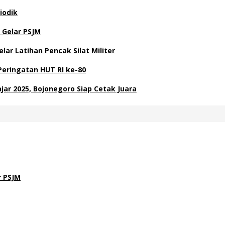
iodik
 Gelar PSJM
ar Latihan Pencak Silat Militer
Peringatan HUT RI ke-80
ar 2025, Bojonegoro Siap Cetak Juara
r PSJM