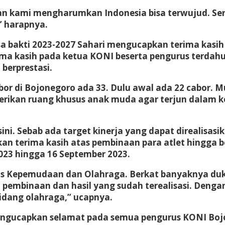
n kami mengharumkan Indonesia bisa terwujud. Ser
” harapnya.
 bakti 2023-2027 Sahari mengucapkan terima kasih
ma kasih pada ketua KONI beserta pengurus terda
berprestasi.
abor di Bojonegoro ada 33. Dulu awal ada 22 cabor
mberikan ruang khusus anak muda agar terjun dala
sini. Sebab ada target kinerja yang dapat direalisa
an terima kasih atas pembinaan para atlet hingga b
23 hingga 16 September 2023.
s Kepemudaan dan Olahraga. Berkat banyaknya duku
pembinaan dan hasil yang sudah terealisasi. Denga
idang olahraga,” ucapnya.
engucapkan selamat pada semua pengurus KONI Boj