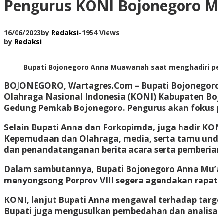
Pengurus KONI Bojonegoro Ma
16/06/2023
by
Redaksi
-
1954 Views
by
Redaksi
Bupati Bojonegoro Anna Muawanah saat menghadiri pe
BOJONEGORO, Wartagres.Com
– Bupati Bojonegor
Olahraga Nasional Indonesia (KONI) Kabupaten Boj
Gedung Pemkab Bojonegoro. Pengurus akan fokus pa
Selain Bupati Anna dan Forkopimda, juga hadir KO
Kepemudaan dan Olahraga, media, serta tamu unda
dan penandatanganan berita acara serta pemberian
Dalam sambutannya, Bupati Bojonegoro Anna Mu’
menyongsong Porprov VIII segera agendakan rapat k
KONI, lanjut Bupati Anna mengawal terhadap targ
Bupati juga mengusulkan pembedahan dan analisa 