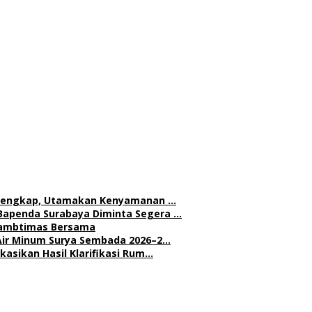
h Lengkap, Utamakan Kenyamanan …
Bapenda Surabaya Diminta Segera …
 Kambtimas Bersama
Air Minum Surya Sembada 2026–2…
asikan Hasil Klarifikasi Rum…