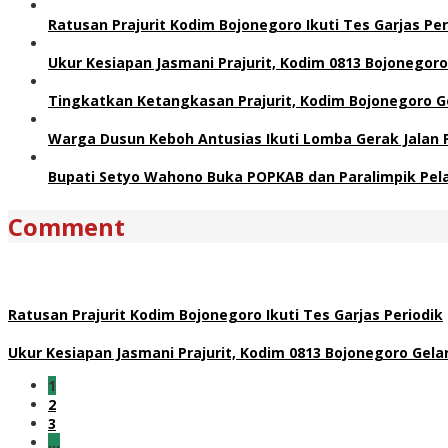
Ratusan Prajurit Kodim Bojonegoro Ikuti Tes Garjas Per
Ukur Kesiapan Jasmani Prajurit, Kodim 0813 Bojonegoro
Tingkatkan Ketangkasan Prajurit, Kodim Bojonegoro Gel
Warga Dusun Keboh Antusias Ikuti Lomba Gerak Jalan 
Bupati Setyo Wahono Buka POPKAB dan Paralimpik Pelaj
Comment
Ratusan Prajurit Kodim Bojonegoro Ikuti Tes Garjas Periodik
Ukur Kesiapan Jasmani Prajurit, Kodim 0813 Bojonegoro Gela
1
2
3
…