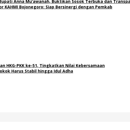
Bupati Anna Mu’awanah, Buktikan Sosok Terbuka dan Transp
tor KAHMI Bojonegoro: Siap Bersinergi dengan Pemkab
an HKG-PKK ke-51, Tingkatkan Nilai Kebersamaan
Pokok Harus Stabil hingga Idul Adha