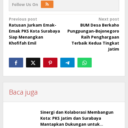
Follow Us On
Post
Previous post
Next post
Ratusan Jurkam Emak-
BUM Desa Berkaho
navigation
Emak PKS Kota Surabaya
Pungpungan-Bojonegoro
Siap Menangkan
Raih Penghargaan
Khofifah Emil
Terbaik Kedua Tingkat
Jatim
Baca juga
Sinergi dan Kolaborasi Membangun
Kota: PKS Jatim dan Surabaya
Mantapkan Dukungan untuk