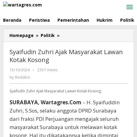
Skip
to
content
Beranda
Peristiwa
Pemerintahan
Hukrim
Politik
Homepage
»
Politik
»
Syaifudin
Zuhri
Ajak
Syaifudin Zuhri Ajak Masyarakat Lawan
Masyarakat
Kotak Kosong
Lawan
Kotak
15/10/2024
by
-
2357 Views
Kosong
Redaksi
by
Redaksi
Syaifudin Zuhri Ajak Masyarakat Lawan Kotak Kosong.
SURABAYA, Wartagres.Com
– H. Syaifuddin
Zuhri, S.Sos, selaku anggota DPRD Surabaya
dari fraksi PDI Perjuangan mengajak seluruh
masyarakat Surabaya untuk melawan kotak
kosong. Hal itu dikatakannya ketika dimintai