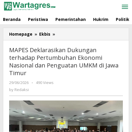
Skip
to
content
Beranda
Peristiwa
Pemerintahan
Hukrim
Politik
Homepage
»
Ekbis
»
MAPES
Deklarasikan
Dukungan
MAPES Deklarasikan Dukungan
terhadap
terhadap Pertumbuhan Ekonomi
Pertumbuhan
Nasional dan Penguatan UMKM di Jawa
Ekonomi
Nasional
Timur
dan
29/06/2026
by
-
490 Views
Penguatan
Redaksi
by
Redaksi
UMKM
di
Jawa
Timur