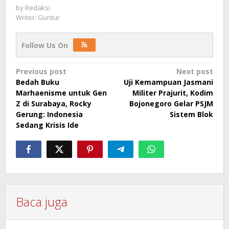
by
Redaksi
Writer: Guntur
Follow Us On
Post
Previous post
Next post
Bedah Buku
Uji Kemampuan Jasmani
navigation
Marhaenisme untuk Gen
Militer Prajurit, Kodim
Z di Surabaya, Rocky
Bojonegoro Gelar PSJM
Gerung: Indonesia
Sistem Blok
Sedang Krisis Ide
Baca juga