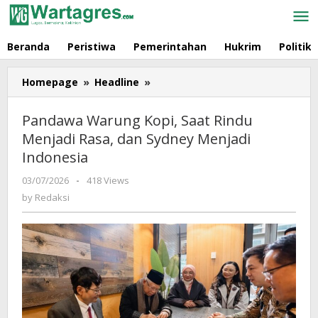
Skip
to
content
Beranda
Peristiwa
Pemerintahan
Hukrim
Politik
Homepage
»
Headline
»
Pandawa
Warung
Kopi,
Pandawa Warung Kopi, Saat Rindu
Saat
Menjadi Rasa, dan Sydney Menjadi
Rindu
Indonesia
Menjadi
Rasa,
03/07/2026
by
-
418 Views
dan
Redaksi
by
Redaksi
Sydney
Menjadi
Indonesia