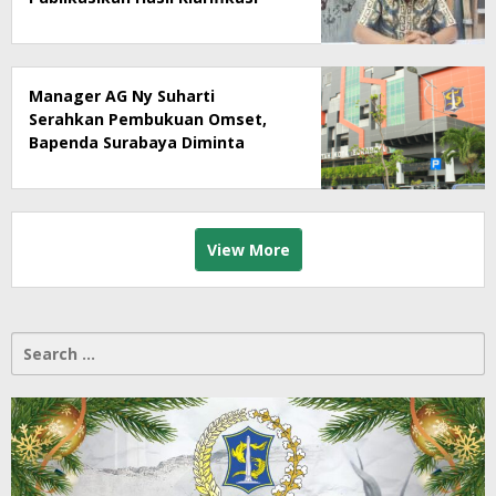
Rumah Makan Ny Suharti Soal
Pajak
Manager AG Ny Suharti
Serahkan Pembukuan Omset,
Bapenda Surabaya Diminta
Segera Lakukan Sidak!
View More
Search
for: