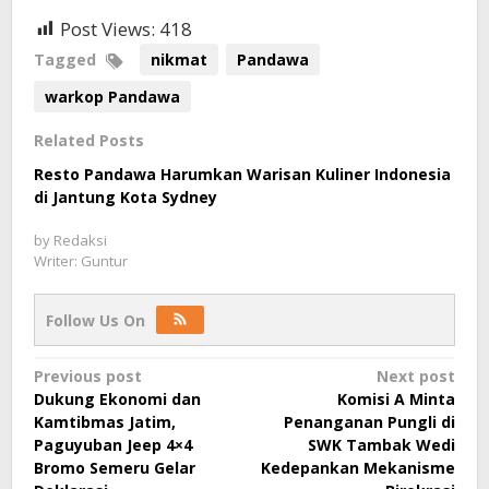
Post Views:
418
Tagged
nikmat
Pandawa
warkop Pandawa
Related Posts
Resto Pandawa Harumkan Warisan Kuliner Indonesia
di Jantung Kota Sydney
by
Redaksi
Writer: Guntur
Follow Us On
Post
Previous post
Next post
Dukung Ekonomi dan
Komisi A Minta
navigation
Kamtibmas Jatim,
Penanganan Pungli di
Paguyuban Jeep 4×4
SWK Tambak Wedi
Bromo Semeru Gelar
Kedepankan Mekanisme