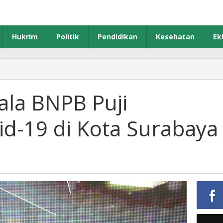
Hukrim
Politik
Pendidikan
Kesehatan
Ek
enkes
an
epala
la BNPB Puji
NPB
ji
d-19 di Kota Surabaya
enanganan
vid-
ota
urabaya