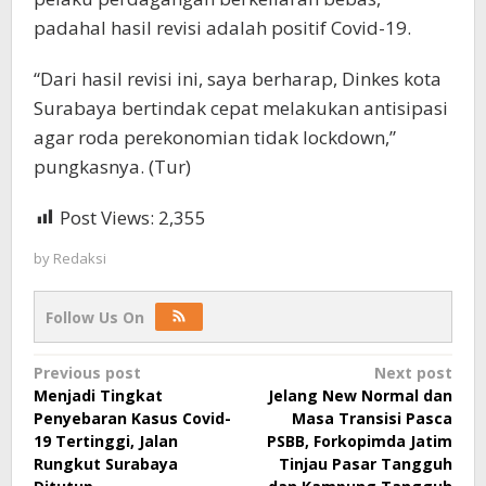
padahal hasil revisi adalah positif Covid-19.
“Dari hasil revisi ini, saya berharap, Dinkes kota
Surabaya bertindak cepat melakukan antisipasi
agar roda perekonomian tidak lockdown,”
pungkasnya. (Tur)
Post Views:
2,355
by
Redaksi
Follow Us On
Post
Previous post
Next post
Menjadi Tingkat
Jelang New Normal dan
navigation
Penyebaran Kasus Covid-
Masa Transisi Pasca
19 Tertinggi, Jalan
PSBB, Forkopimda Jatim
Rungkut Surabaya
Tinjau Pasar Tangguh