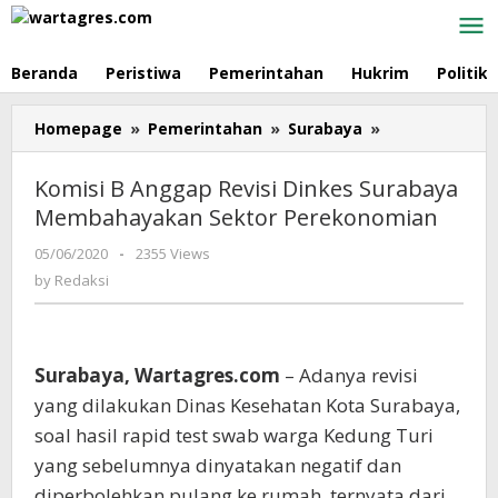
Skip
to
content
Beranda
Peristiwa
Pemerintahan
Hukrim
Politik
Homepage
»
Pemerintahan
»
Surabaya
»
Komisi
B
Anggap
Komisi B Anggap Revisi Dinkes Surabaya
Revisi
Membahayakan Sektor Perekonomian
Dinkes
Surabaya
05/06/2020
by
-
2355 Views
Membahayak
Redaksi
by
Redaksi
Sektor
Perekonomia
Surabaya, Wartagres.com
– Adanya revisi
yang dilakukan Dinas Kesehatan Kota Surabaya,
soal hasil rapid test swab warga Kedung Turi
yang sebelumnya dinyatakan negatif dan
diperbolehkan pulang ke rumah, ternyata dari