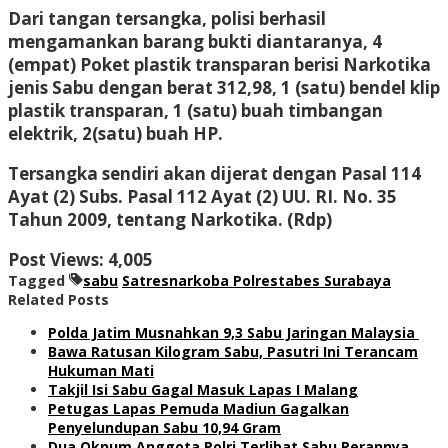
Dari tangan tersangka, polisi berhasil
mengamankan barang bukti diantaranya, 4
(empat) Poket plastik transparan berisi Narkotika
jenis Sabu dengan berat 312,98, 1 (satu) bendel klip
plastik transparan, 1 (satu) buah timbangan
elektrik, 2(satu) buah HP.
Tersangka sendiri akan dijerat dengan Pasal 114
Ayat (2) Subs. Pasal 112 Ayat (2) UU. RI. No. 35
Tahun 2009, tentang Narkotika. (Rdp)
Post Views:
4,005
Tagged
sabu
Satresnarkoba Polrestabes Surabaya
Related Posts
Polda Jatim Musnahkan 9,3 Sabu Jaringan Malaysia
Bawa Ratusan Kilogram Sabu, Pasutri Ini Terancam
Hukuman Mati
Takjil Isi Sabu Gagal Masuk Lapas I Malang
Petugas Lapas Pemuda Madiun Gagalkan
Penyelundupan Sabu 10,94 Gram
Dua Oknum Anggota Polri Terlibat Sabu Perannya