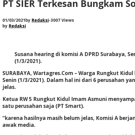
PT SIER Terkesan Bungkam So
01/03/2021
by
Redaksi
-
3007 Views
by
Redaksi
Susana hearing di komisi A DPRD Surabaya, Se
(1/3/2021).
SURABAYA, Wartagres.Com
– Warga Rungkut Kidul 
Senin (1/3/2021). Dalam hal ini dari 6 perusahan
jelas.
Ketua RW 5 Rungkut Kidul Imam Asmuni menyampaik
satu perusahan saja (PT Smart).
“karena hasilnya masih belum jelas, Komisi A berj
awak media.