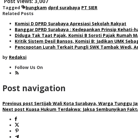
Post Views:
3,007
Tagged
bungkam
dprd surabaya
PT SIER
Related Posts
Komisi D DPRD Surabaya Apresiasi Sekolah Rakyat
Banggar DPRD Surabaya : Kedepankan Prinsip Kehati-h
Diduga Tak Taat Pajak, Komisi B Soroti Pajak Rumah M
Kritik Sistem Desil Bansos, Komisi B: Jadikan UMK Seb
Pencopotan Lurah Terkait Pungli SWK Tambak Wedi, Ar
by
Redaksi
Follow Us On
Post navigation
Previous post
Sertijab Wali Kota Surabaya, Warga Tunggu Jan
Next post
Kuasa Hukum Terdakwa: Jaksa Sembunyikan Fakt