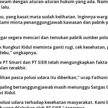
 awam dengan aturan-aturan hukum yang ada. Namu
lalu.
ahu, yang kasat mata sudah kelihatan. Inginnya warga
 Kami minta penanggungjawab kawasan dan pabrik-
ar segera mencari dan temukan pabrik sumber polus
k Rungkut Kidul meminta ganti rugi, cek kesehatan
debu,” ungkapnya.
 PT Smart dan PT SIER telah mengungkapkan fakta-f
lan terakhir.
han pasca polusi udara itu diberikan,” ucap Fathoni
g paling bertanggungjawab masih menunggu Satgas 
t Kidul.
olusi udara terhadap kesehatan masyarakat. Kami 
 yang dilakukan oleh PT SIER,” tegasnya.