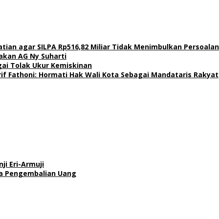
atian agar SILPA Rp516,82 Miliar Tidak Menimbulkan Persoal
akan AG Ny Suharti
agai Tolak Ukur Kemiskinan
if Fathoni: Hormati Hak Wali Kota Sebagai Mandataris Rakyat
ji Eri-Armuji
a Pengembalian Uang