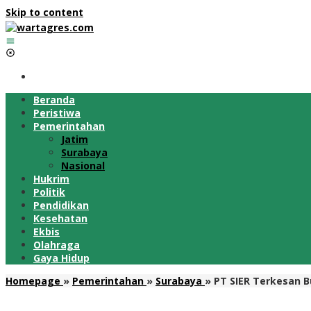
Skip to content
Beranda
Peristiwa
Pemerintahan
Jatim
Surabaya
Nasional
Hukrim
Politik
Pendidikan
Kesehatan
Ekbis
Olahraga
Gaya Hidup
Homepage
»
Pemerintahan
»
Surabaya
»
PT SIER Terkesan 