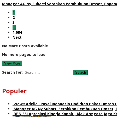
Manager AG Ny Suharti Serahkan Pembukuan Omset, Bapend
1
2
3
…
1,684
Next
No More Posts Available.
No more pages to load.
View More
Search for:
Populer
Wow!! Adelia Travel Indonesia Hadirkan Paket Umro
Manager AG Ny Suharti Serahkan Pembukuan Omset, 
DPN SSI Apresiasi Kinerja Kapolri, Ajak Anggota Jaga