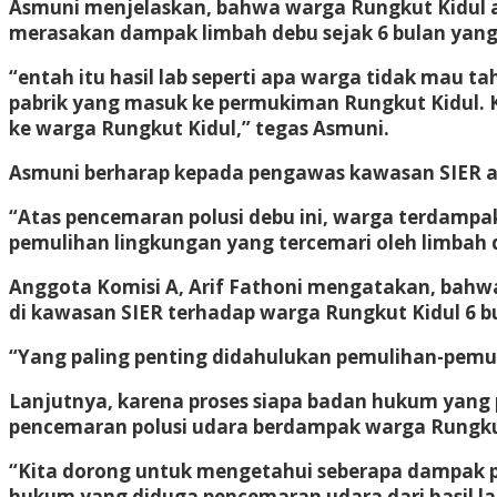
Asmuni menjelaskan, bahwa warga Rungkut Kidul
merasakan dampak limbah debu sejak 6 bulan yang 
“entah itu hasil lab seperti apa warga tidak mau t
pabrik yang masuk ke permukiman Rungkut Kidul.
ke warga Rungkut Kidul,” tegas Asmuni.
Asmuni berharap kepada pengawas kawasan SIER ag
“Atas pencemaran polusi debu ini, warga terdampa
pemulihan lingkungan yang tercemari oleh limbah 
Anggota Komisi A, Arif Fathoni mengatakan, bahwa
di kawasan SIER terhadap warga Rungkut Kidul 6 bu
“Yang paling penting didahulukan pemulihan-pemuli
Lanjutnya, karena proses siapa badan hukum yan
pencemaran polusi udara berdampak warga Rungku
“Kita dorong untuk mengetahui seberapa dampak p
hukum yang diduga pencemaran udara dari hasil lab