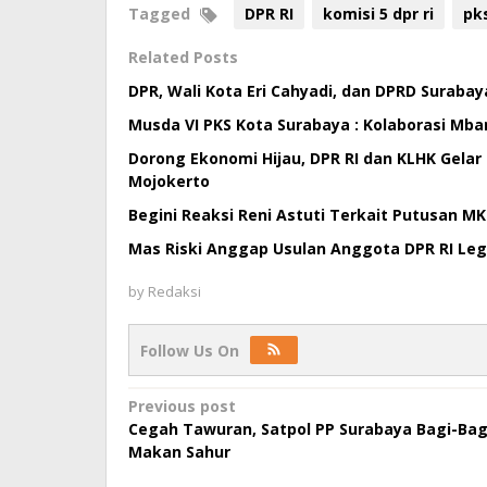
Tagged
DPR RI
komisi 5 dpr ri
pk
Related Posts
DPR, Wali Kota Eri Cahyadi, dan DPRD Suraba
Musda VI PKS Kota Surabaya : Kolaborasi Mb
Dorong Ekonomi Hijau, DPR RI dan KLHK Gelar 
Mojokerto
Begini Reaksi Reni Astuti Terkait Putusan MK
Mas Riski Anggap Usulan Anggota DPR RI Leg
by
Redaksi
Follow Us On
Post
Previous post
Cegah Tawuran, Satpol PP Surabaya Bagi-Bag
navigation
Makan Sahur