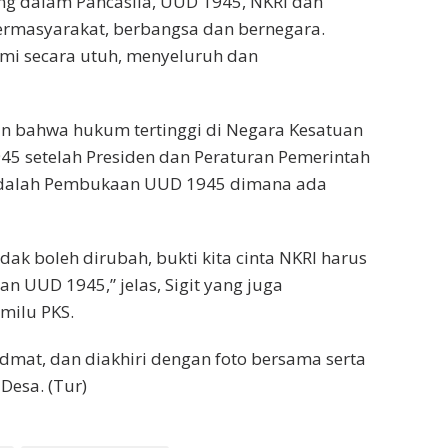
ung dalam Pancasila, UUD 1945, NKRI dan
ermasyarakat, berbangsa dan bernegara.
ami secara utuh, menyeluruh dan
kan bahwa hukum tertinggi di Negara Kesatuan
45 setelah Presiden dan Peraturan Pemerintah
i adalah Pembukaan UUD 1945 dimana ada
k boleh dirubah, bukti kita cinta NKRI harus
UUD 1945,” jelas, Sigit yang juga
milu PKS.
idmat, dan diakhiri dengan foto bersama serta
Desa. (Tur)