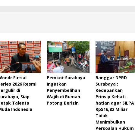
Wondr Futsal
Pemkot Surabaya
Banggar DPRD
Series 2026 Resmi
Ingatkan
Surabaya :
ergulir di
Penyembelihan
Kedepankan
Surabaya, Siap
Wajib di Rumah
Prinsip Kehati-
Cetak Talenta
Potong Berizin
hatian agar SILPA
Muda Indonesia
Rp516,82 Miliar
Tidak
Menimbulkan
Persoalan Hukum