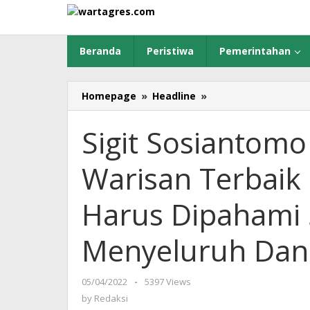
Skip
to
content
Beranda
Peristiwa
Pemerintahan
Homepage
»
Headline
»
Sigit
Sosiantomo
:
Sigit Sosiantomo
Empat
Pilar
Warisan Terbaik
Sebagai
Warisan
Terbaik
Harus Dipahami 
Pendiri
Bangsa
Menyeluruh Dan 
Yang
Harus
Dipahami
05/04/2022
by
-
5397 Views
Secara
Redaksi
by
Redaksi
Utuh,