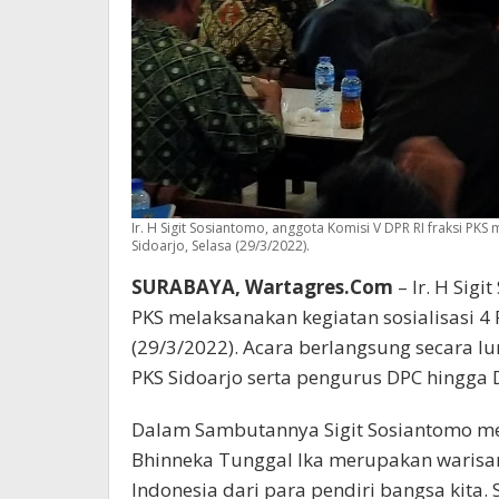
Ir. H Sigit Sosiantomo, anggota Komisi V DPR RI fraksi PKS
Sidoarjo, Selasa (29/3/2022).
SURABAYA, Wartagres.Com
– Ir. H Sigi
PKS melaksanakan kegiatan sosialisasi 4 
(29/3/2022). Acara berlangsung secara lu
PKS Sidoarjo serta pengurus DPC hingga 
Dalam Sambutannya Sigit Sosiantomo me
Bhinneka Tunggal Ika merupakan warisan
Indonesia dari para pendiri bangsa kita