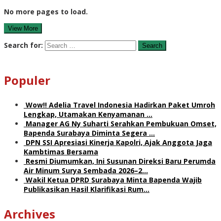
No more pages to load.
View More
Search for:
Populer
Wow!! Adelia Travel Indonesia Hadirkan Paket Umroh
Lengkap, Utamakan Kenyamanan …
Manager AG Ny Suharti Serahkan Pembukuan Omset,
Bapenda Surabaya Diminta Segera …
DPN SSI Apresiasi Kinerja Kapolri, Ajak Anggota Jaga
Kambtimas Bersama
Resmi Diumumkan, Ini Susunan Direksi Baru Perumda
Air Minum Surya Sembada 2026–2…
Wakil Ketua DPRD Surabaya Minta Bapenda Wajib
Publikasikan Hasil Klarifikasi Rum…
Archives