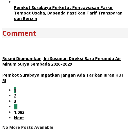
Pemkot Surabaya Perketat Pengawasan Parkir
Tempat Usaha, Bapenda Pastikan Tarif Transparan
dan Berizin
Comment
Resmi Diumumkan, Ini Susunan Direksi Baru Perumda Air
Minum Surya Sembada 2026–2029
Pemkot Surabaya Ingatkan Jangan Ada Tarikan Iuran HUT
RI
1
2
3
…
1,083
Next
No More Posts Available.