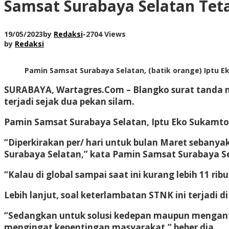
Samsat Surabaya Selatan Tet
19/05/2023
by
Redaksi
-
2704 Views
by
Redaksi
Pamin Samsat Surabaya Selatan, (batik orange) Iptu E
SURABAYA, Wartagres.Com
– Blangko surat tanda 
terjadi sejak dua pekan silam.
Pamin Samsat Surabaya Selatan, Iptu Eko Sukamto,
“Diperkirakan per/ hari untuk bulan Maret sebanya
Surabaya Selatan,” kata Pamin Samsat Surabaya Sel
“Kalau di global sampai saat ini kurang lebih 11 r
Lebih lanjut, soal keterlambatan STNK ini terjadi di
“Sedangkan untuk solusi kedepan maupun mengantis
mengingat kepentingan masyarakat,” beber dia.