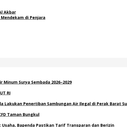
Al Akbar
ni Mendekam di Penjara
Air Minum Surya Sembada 2026–2029
UT RI
a Lakukan Penertiban Sambungan Air Ilegal di Perak Barat S
i CFD Taman Bungkul
Usaha, Bapenda Pastikan Tarif Transparan dan Berizin