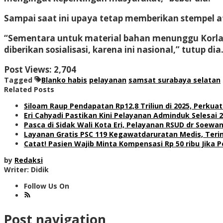
Sampai saat ini upaya tetap memberikan stempel a
“Sementara untuk material bahan menunggu Korlant
diberikan sosialisasi, karena ini nasional,” tutup dia
Post Views:
2,704
Tagged
Blanko habis
pelayanan
samsat surabaya selatan
Related Posts
Siloam Raup Pendapatan Rp12,8 Triliun di 2025, Perku
Eri Cahyadi Pastikan Kini Pelayanan Adminduk Selesai 
Pasca di Sidak Wali Kota Eri, Pelayanan RSUD dr Soewan
Layanan Gratis PSC 119 Kegawatdaruratan Medis, Teri
Catat! Pasien Wajib Minta Kompensasi Rp 50 ribu Jik
by
Redaksi
Writer: Didik
Follow Us On
Post navigation