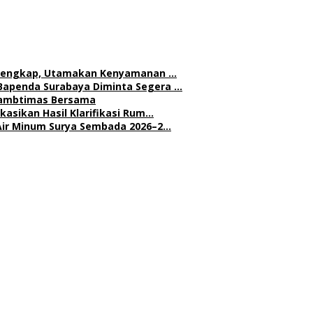
h Lengkap, Utamakan Kenyamanan …
Bapenda Surabaya Diminta Segera …
 Kambtimas Bersama
asikan Hasil Klarifikasi Rum…
Air Minum Surya Sembada 2026–2…