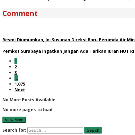
Comment
Resmi Diumumkan, Ini Susunan Direksi Baru Perumda Air M
Pemkot Surabaya Ingatkan Jangan Ada Tarikan Iuran HUT RI
1
2
3
…
1,075
Next
No More Posts Available.
No more pages to load.
View More
Search for: