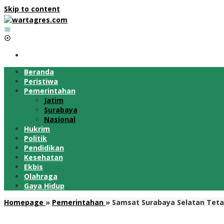
Skip to content
Beranda
Peristiwa
Pemerintahan
Jatim
Surabaya
Nasional
Hukrim
Politik
Pendidikan
Kesehatan
Ekbis
Olahraga
Gaya Hidup
Homepage
»
Pemerintahan
»
Samsat Surabaya Selatan Teta