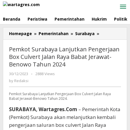
Skip
to
content
Beranda
Peristiwa
Pemerintahan
Hukrim
Politik
Homepage
»
Pemerintahan
»
Surabaya
»
Pemkot
Surabaya
Lanjutkan
Pemkot Surabaya Lanjutkan Pengerjaan
Pengerjaan
Box Culvert Jalan Raya Babat Jerawat-
Box
Benowo Tahun 2024
Culvert
Jalan
30/12/2023
by
-
2888 Views
Raya
Redaksi
by
Redaksi
Babat
Jerawat-
Pemkot Surabaya Lanjutkan Pengerjaan Box Culvert Jalan Raya
Benowo
Babat Jerawat-Benowo Tahun 2024.
Tahun
2024
SURABAYA, Wartagres.Com
– Pemerintah Kota
(Pemkot) Surabaya akan melanjutkan kembali
pengerjaan saluran box culvert Jalan Raya