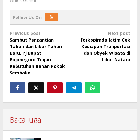
Writer: Guntur
Follow Us On
Post
Previous post
Next post
Sambut Pergantian
Forkopimda Jatim Cek
navigation
Tahun dan Libur Tahun
Kesiapan Tranportasi
Baru, Pj Bupati
dan Obyek Wisata di
Bojonegoro Tinjau
Libur Nataru
Kebutuhan Bahan Pokok
Sembako
Baca juga