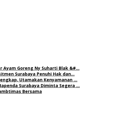
r Ayam Goreng Ny Suharti Blak &#…
mitmen Surabaya Penuhi Hak dan…
h Lengkap, Utamakan Kenyamanan …
Bapenda Surabaya Diminta Segera …
 Kambtimas Bersama