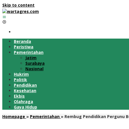
Skip to content
Beranda
Peristiwa
Pemerintahan
Jatim
Surabaya
Nasional
Hukrim
Politik
Pendidikan
Kesehatan
Ekbis
Olahraga
Gaya Hidup
Homepage
»
Pemerintahan
»
Rembug Pendidikan Pergunu Bo