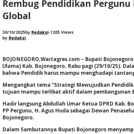
Rembug Pendidikan Pergunu B
Global
30/10/2025
by
Redaksi
-
1205 Views
by
Redaksi
BOJONEGORO,Wartagres.com
– Bupati Bojonegoro
Ulama) Kab. Bojonegoro, Rabu pagi (29/10/25). D
bahwa Pendidik harus mampu menghadapi tantang
Mengangkat tema “Strategi Mewujudkan Pendidika
tujuan mampu terlibat aktif dalam pembangunan B
Hadir langsung Abdullah Umar Ketua DPRD Kab. Bo
PP Pergunu, H. Agus Huda sebagai Dewan Penasehat
Bojonegoro.
Dalam Sambutannya Bupati Bojonegoro menyampaikan