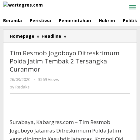
Skip
to
content
Beranda
Peristiwa
Pemerintahan
Hukrim
Politik
Homepage
»
Headline
»
Tim
Resmob
Jogoboyo
Tim Resmob Jogoboyo Ditreskrimum
Ditreskrimum
Polda Jatim Tembak 2 Tersangka
Polda
Curanmor
Jatim
Tembak
26/03/2020
by
-
3569 Views
2
Redaksi
by
Redaksi
Tersangka
Curanmor
Surabaya, Kabargres.com – Tim Resmob
Jogoboyo Jatanras Ditreskrimum Polda Jatim
yang dipimpin Kasubdit Jatanras, Kompol Oki