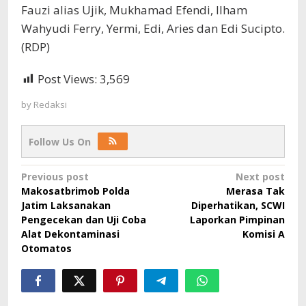
Fauzi alias Ujik, Mukhamad Efendi, Ilham
Wahyudi Ferry, Yermi, Edi, Aries dan Edi Sucipto.
(RDP)
Post Views:
3,569
by
Redaksi
Follow Us On
Post
Previous post
Next post
Makosatbrimob Polda
Merasa Tak
navigation
Jatim Laksanakan
Diperhatikan, SCWI
Pengecekan dan Uji Coba
Laporkan Pimpinan
Alat Dekontaminasi
Komisi A
Otomatos