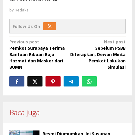
by
Redaksi
Follow Us On
Post
Previous post
Next post
Pemkot Surabaya Terima
Sebelum PSBB
navigation
Bantuan Ribuan Baju
Diterapkan, Dewan Minta
Hazmat dan Masker dari
Pemkot Lakukan
BUMN
Simulasi
Baca juga
Resmi Diumumkan, Ini Susunan