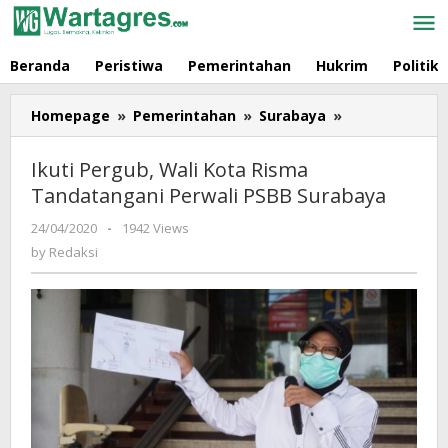
Skip
to
content
Beranda
Peristiwa
Pemerintahan
Hukrim
Politik
Homepage
»
Pemerintahan
»
Surabaya
»
Ikuti
Pergub,
Wali
Ikuti Pergub, Wali Kota Risma
Kota
Tandatangani Perwali PSBB Surabaya
Risma
Tandatangani
24/04/2020
by
-
1942 Views
Perwali
Redaksi
by
Redaksi
PSBB
Surabaya