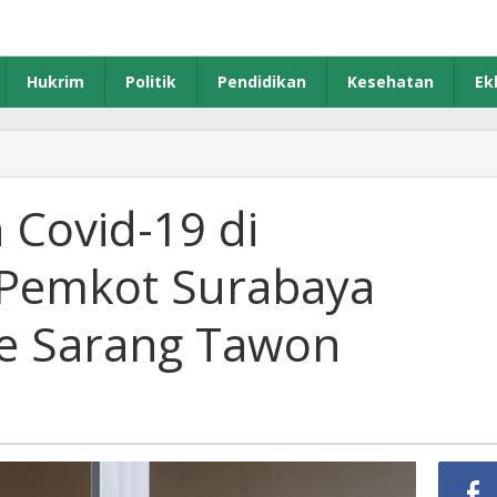
Hukrim
Politik
Pendidikan
Kesehatan
Ek
egah
enularan
vid-
 Covid-19 di
Pemkot Surabaya
erkampungan,
emkot
urabaya
e Sarang Tawon
erapkan
etode
arang
awon