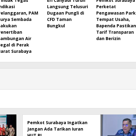
Tindak Tegas
Eri Cahyadi Turun
Pemkot Surabaya
Indikasi
Langsung Telusuri
Perketat
Pelanggaran, PAM
Dugaan Pungli di
Pengawasan Park
Surya Sembada
CFD Taman
Tempat Usaha,
Lakukan
Bungkul
Bapenda Pastikan
Penertiban
Tarif Transparan
Sambungan Air
dan Berizin
Ilegal di Perak
Barat Surabaya
Pemkot Surabaya Ingatkan
Jangan Ada Tarikan Iuran
HUT RI