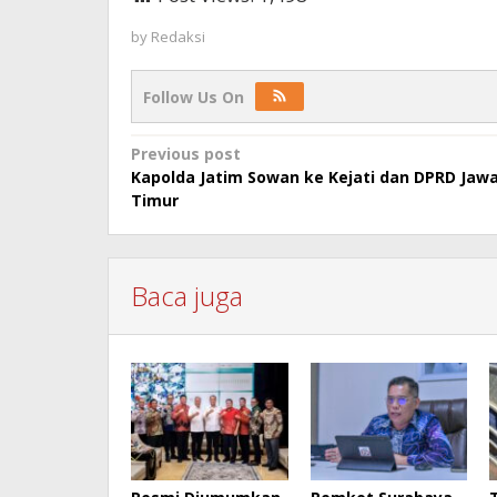
by
Redaksi
Follow Us On
Post
Previous post
Kapolda Jatim Sowan ke Kejati dan DPRD Jaw
navigation
Timur
Baca juga