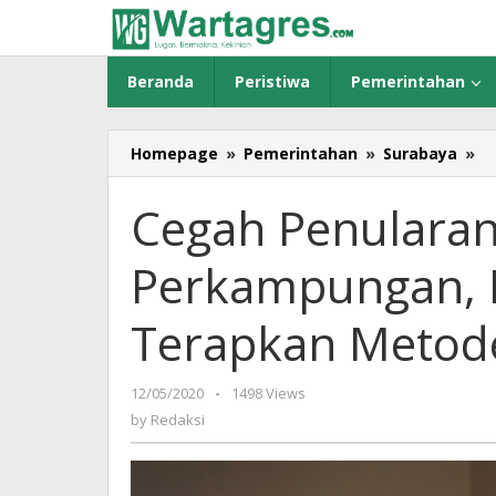
Skip
to
content
Beranda
Peristiwa
Pemerintahan
Homepage
»
Pemerintahan
»
Surabaya
»
C
P
Co
Cegah Penularan
19
di
Perkampungan, 
P
P
S
Terapkan Metod
T
M
S
12/05/2020
by
-
1498 Views
T
Redaksi
by
Redaksi