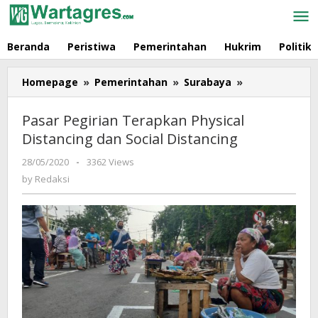
Skip
to
content
Beranda
Peristiwa
Pemerintahan
Hukrim
Politik
Homepage
»
Pemerintahan
»
Surabaya
»
Pasar
Pegirian
Terapkan
Pasar Pegirian Terapkan Physical
Physical
Distancing dan Social Distancing
Distancing
dan
28/05/2020
by
-
3362 Views
Social
Redaksi
by
Redaksi
Distancing