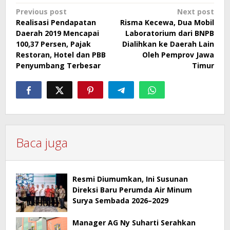
Post
Previous post
Next post
Realisasi Pendapatan
Risma Kecewa, Dua Mobil
navigation
Daerah 2019 Mencapai
Laboratorium dari BNPB
100,37 Persen, Pajak
Dialihkan ke Daerah Lain
Restoran, Hotel dan PBB
Oleh Pemprov Jawa
Penyumbang Terbesar
Timur
Baca juga
Resmi Diumumkan, Ini Susunan
Direksi Baru Perumda Air Minum
Surya Sembada 2026–2029
Manager AG Ny Suharti Serahkan