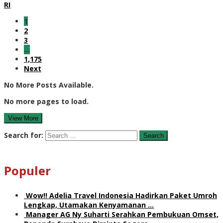
RI
1
2
3
…
1,175
Next
No More Posts Available.
No more pages to load.
View More
Search for:
Populer
Wow!! Adelia Travel Indonesia Hadirkan Paket Umroh
Lengkap, Utamakan Kenyamanan …
Manager AG Ny Suharti Serahkan Pembukuan Omset,