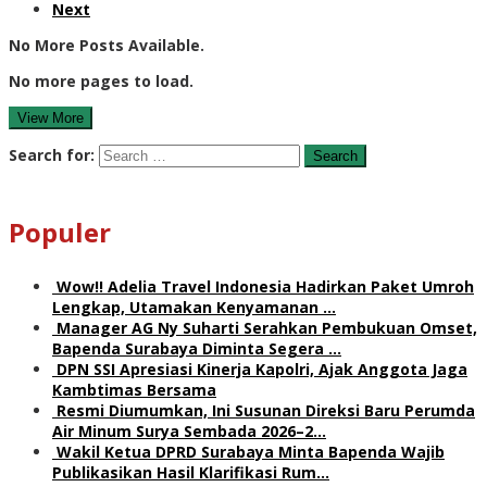
Next
No More Posts Available.
No more pages to load.
View More
Search for:
Populer
Wow!! Adelia Travel Indonesia Hadirkan Paket Umroh
Lengkap, Utamakan Kenyamanan …
Manager AG Ny Suharti Serahkan Pembukuan Omset,
Bapenda Surabaya Diminta Segera …
DPN SSI Apresiasi Kinerja Kapolri, Ajak Anggota Jaga
Kambtimas Bersama
Resmi Diumumkan, Ini Susunan Direksi Baru Perumda
Air Minum Surya Sembada 2026–2…
Wakil Ketua DPRD Surabaya Minta Bapenda Wajib
Publikasikan Hasil Klarifikasi Rum…