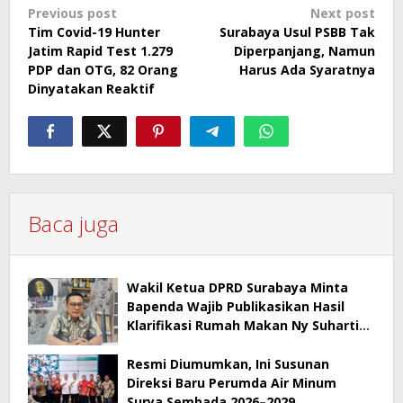
Post
Previous post
Next post
Tim Covid-19 Hunter
Surabaya Usul PSBB Tak
navigation
Jatim Rapid Test 1.279
Diperpanjang, Namun
PDP dan OTG, 82 Orang
Harus Ada Syaratnya
Dinyatakan Reaktif
Baca juga
Wakil Ketua DPRD Surabaya Minta
Bapenda Wajib Publikasikan Hasil
Klarifikasi Rumah Makan Ny Suharti
Soal Pajak
Resmi Diumumkan, Ini Susunan
Direksi Baru Perumda Air Minum
Surya Sembada 2026–2029