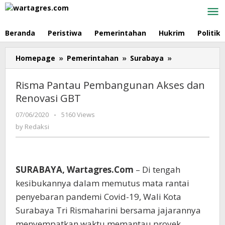
Skip
to
content
Beranda
Peristiwa
Pemerintahan
Hukrim
Politik
Homepage
»
Pemerintahan
»
Surabaya
»
Risma
Pantau
Pembanguna
Risma Pantau Pembangunan Akses dan
Akses
Renovasi GBT
dan
Renovasi
07/06/2020
by
-
5160 Views
GBT
Redaksi
by
Redaksi
SURABAYA, Wartagres.Com
– Di tengah
kesibukannya dalam memutus mata rantai
penyebaran pandemi Covid-19, Wali Kota
Surabaya Tri Rismaharini bersama jajarannya
menyempatkan waktu memantau proyek