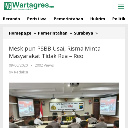
Skip
to
content
Beranda
Peristiwa
Pemerintahan
Hukrim
Politik
Homepage
»
Pemerintahan
»
Surabaya
»
Meskipun
PSBB
Usai,
Meskipun PSBB Usai, Risma Minta
Risma
Masyarakat Tidak Rea – Reo
Minta
Masyarakat
09/06/2020
by
-
2002 Views
Tidak
Redaksi
by
Redaksi
Rea
-
Reo