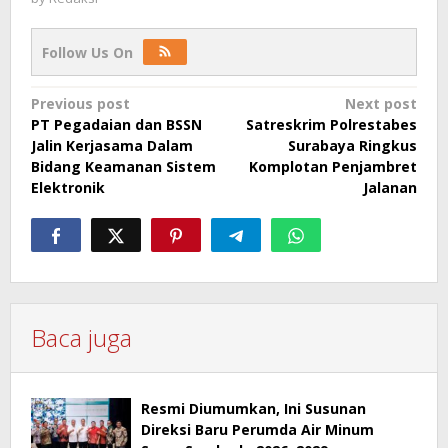
Follow Us On
Post
Previous post
Next post
PT Pegadaian dan BSSN
Satreskrim Polrestabes
navigation
Jalin Kerjasama Dalam
Surabaya Ringkus
Bidang Keamanan Sistem
Komplotan Penjambret
Elektronik
Jalanan
Baca juga
Resmi Diumumkan, Ini Susunan
Direksi Baru Perumda Air Minum