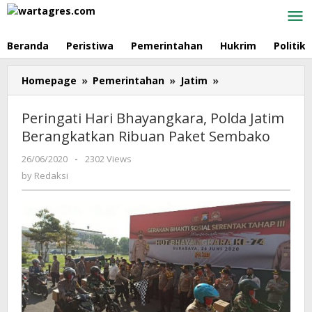
Skip
to
content
Beranda
Peristiwa
Pemerintahan
Hukrim
Politik
Homepage
»
Pemerintahan
»
Jatim
»
Peringati
Hari
Bhayangkara,
Peringati Hari Bhayangkara, Polda Jatim
Polda
Berangkatkan Ribuan Paket Sembako
Jatim
Berangkatkan
26/06/2020
by
-
2302 Views
Ribuan
Redaksi
by
Redaksi
Paket
Sembako