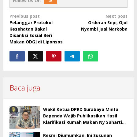
Follow Us On
Post
Previous post
Next post
Pelanggar Protokol
Orderan Sepi, Ojol
navigation
Kesehatan Bakal
Nyambi Jual Narkoba
Disanksi Sosial Beri
Makan ODGJ di Liponsos
Baca juga
Wakil Ketua DPRD Surabaya Minta
Bapenda Wajib Publikasikan Hasil
Klarifikasi Rumah Makan Ny Suharti
Soal Pajak
Resmi Diumumkan, Ini Susunan