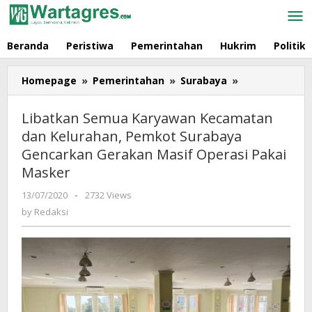
Skip
to
content
Beranda
Peristiwa
Pemerintahan
Hukrim
Politik
Homepage
»
Pemerintahan
»
Surabaya
»
Libatkan
Semua
Karyawan
Libatkan Semua Karyawan Kecamatan
Kecamatan
dan Kelurahan, Pemkot Surabaya
dan
Gencarkan Gerakan Masif Operasi Pakai
Kelurahan,
Pemkot
Masker
Surabaya
13/07/2020
by
-
2732 Views
Gencarkan
Redaksi
by
Redaksi
Gerakan
Masif
Operasi
Pakai
Masker