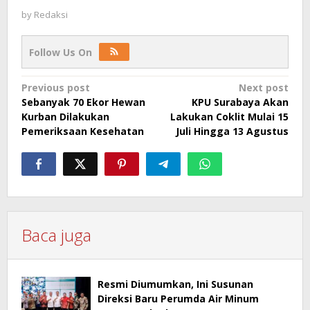
by
Redaksi
Follow Us On
Post
Previous post
Next post
Sebanyak 70 Ekor Hewan
KPU Surabaya Akan
navigation
Kurban Dilakukan
Lakukan Coklit Mulai 15
Pemeriksaan Kesehatan
Juli Hingga 13 Agustus
Baca juga
Resmi Diumumkan, Ini Susunan
Direksi Baru Perumda Air Minum