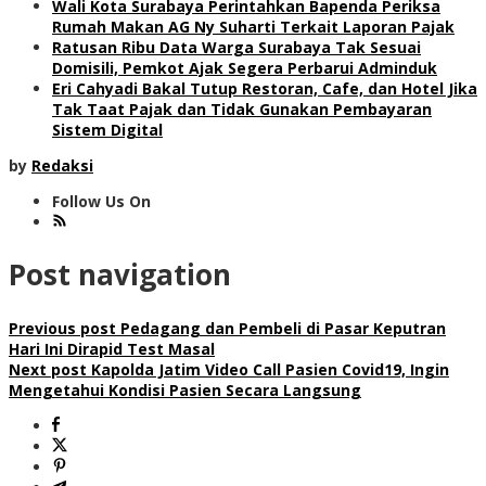
Wali Kota Surabaya Perintahkan Bapenda Periksa
Rumah Makan AG Ny Suharti Terkait Laporan Pajak
Ratusan Ribu Data Warga Surabaya Tak Sesuai
Domisili, Pemkot Ajak Segera Perbarui Adminduk
Eri Cahyadi Bakal Tutup Restoran, Cafe, dan Hotel Jika
Tak Taat Pajak dan Tidak Gunakan Pembayaran
Sistem Digital
by
Redaksi
Follow Us On
Post navigation
Previous post
Pedagang dan Pembeli di Pasar Keputran
Hari Ini Dirapid Test Masal
Next post
Kapolda Jatim Video Call Pasien Covid19, Ingin
Mengetahui Kondisi Pasien Secara Langsung