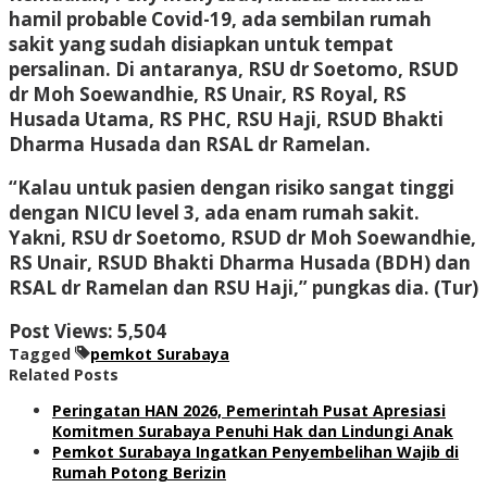
hamil probable Covid-19, ada sembilan rumah
sakit yang sudah disiapkan untuk tempat
persalinan. Di antaranya, RSU dr Soetomo, RSUD
dr Moh Soewandhie, RS Unair, RS Royal, RS
Husada Utama, RS PHC, RSU Haji, RSUD Bhakti
Dharma Husada dan RSAL dr Ramelan.
“Kalau untuk pasien dengan risiko sangat tinggi
dengan NICU level 3, ada enam rumah sakit.
Yakni, RSU dr Soetomo, RSUD dr Moh Soewandhie,
RS Unair, RSUD Bhakti Dharma Husada (BDH) dan
RSAL dr Ramelan dan RSU Haji,” pungkas dia. (Tur)
Post Views:
5,504
Tagged
pemkot Surabaya
Related Posts
Peringatan HAN 2026, Pemerintah Pusat Apresiasi
Komitmen Surabaya Penuhi Hak dan Lindungi Anak
Pemkot Surabaya Ingatkan Penyembelihan Wajib di
Rumah Potong Berizin