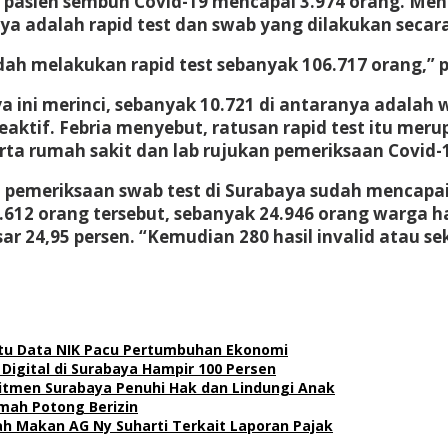
if pasien sembuh Covid-19 mencapai 3.974 orang. Men
a adalah rapid test dan swab yang dilakukan secara m
dah melakukan rapid test sebanyak 106.717 orang,” p
a ini merinci, sebanyak 10.721 di antaranya adalah 
aktif. Febria menyebut, ratusan rapid test itu meru
rta rumah sakit dan lab rujukan pemeriksaan Covid-1
i pemeriksaan swab test di Surabaya sudah mencapai 
3.612 orang tersebut, sebanyak 24.946 orang warga ha
ar 24,95 persen. “Kemudian 280 hasil invalid atau se
atu Data NIK Pacu Pertumbuhan Ekonomi
 Digital di Surabaya Hampir 100 Persen
itmen Surabaya Penuhi Hak dan Lindungi Anak
mah Potong Berizin
h Makan AG Ny Suharti Terkait Laporan Pajak