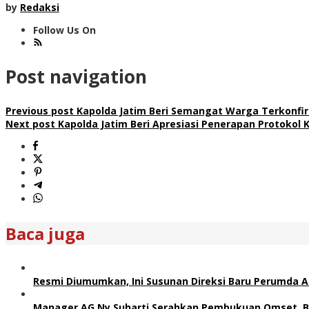
by
Redaksi
Follow Us On
Post navigation
Previous post
Kapolda Jatim Beri Semangat Warga Terkonfir
Next post
Kapolda Jatim Beri Apresiasi Penerapan Protokol 
Baca juga
Resmi Diumumkan, Ini Susunan Direksi Baru Perumda 
Manager AG Ny Suharti Serahkan Pembukuan Omset, B