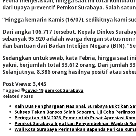
Febria menjelaskan, hingga saat ini total kumulat
dari upaya preventif Pemkot Surabaya. Salah satuny
“Hingga kemarin Kamis (16/07), sedikitnya kami su
Dari angka 106.717 tersebut, Kepala Dinkes Surabay
sebanyak 95.920 adalah warga dengan status non re
dan bantuan dari Badan Intelijen Negara (BIN). “Se
Sedangkan untuk swab, kata Febria, hingga saat in
yakni, berjumlah total 33.612 orang. Dari jumlah 3
Selanjutnya, 8.386 orang hasilnya positif atau sebes
Post Views:
3,445
Tagged
covid-19
pemkot Surabaya
Related Posts
Raih Dua Penghargaan Nasional, Surabaya Buktikan S
Sukses Tekan Bansos Salah Sasaran, Uji Coba Perlinsos
Peringatan HAN 2026, Pemerintah Pusat Apresiasi Kom
Pemkot Surabaya Ingatkan Penyembelihan Wajib di Ru
Wali Kota Surabaya Perintahkan Bapenda Periksa Ruma