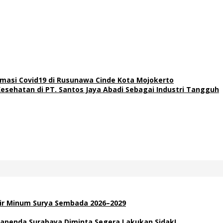
masi Covid19 di Rusunawa Cinde Kota Mojokerto
Kesehatan di PT. Santos Jaya Abadi Sebagai Industri Tangguh
Air Minum Surya Sembada 2026–2029
apenda Surabaya Diminta Segera Lakukan Sidak!