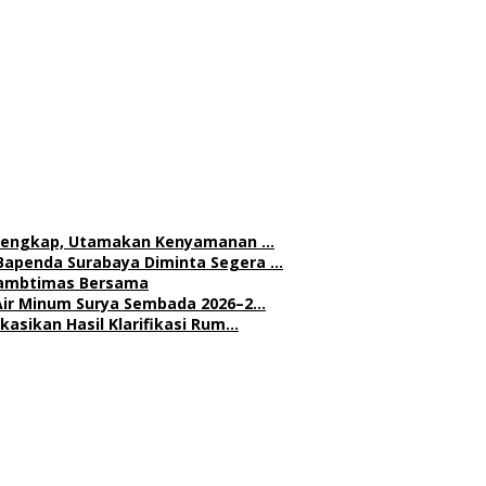
h Lengkap, Utamakan Kenyamanan …
Bapenda Surabaya Diminta Segera …
 Kambtimas Bersama
Air Minum Surya Sembada 2026–2…
asikan Hasil Klarifikasi Rum…