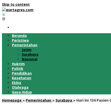
Skip to content
Beranda
Peristiwa
Pemerintahan
Jatim
Surabaya
Nasional
Hukrim
Politik
Pendidikan
Kesehatan
Ekbis
Olahraga
Gaya Hidup
Homepage
»
Pemerintahan
»
Surabaya
»
Hari Ini 134 Pasien