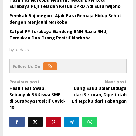
Surabaya Puji Teladan Ketua DPRD Adi Sutarwijono
Pemkab Bojonegoro Ajak Para Remaja Hidup Sehat
dengan Menjauhi Narkoba
Satpol PP Surabaya Gandeng BNN Razia RHU,
Temukan Dua Orang Positif Narkoba
by
Redaksi
Follow Us On
Post
Previous post
Next post
Hasil Test Swab,
Uang Saku Dolar Diduga
navigation
Sebanyak 36 Siswa SMP
dari Setoran, Diperintah
di Surabaya Positif Covid-
Eri Ngaku dari Tabungan
19