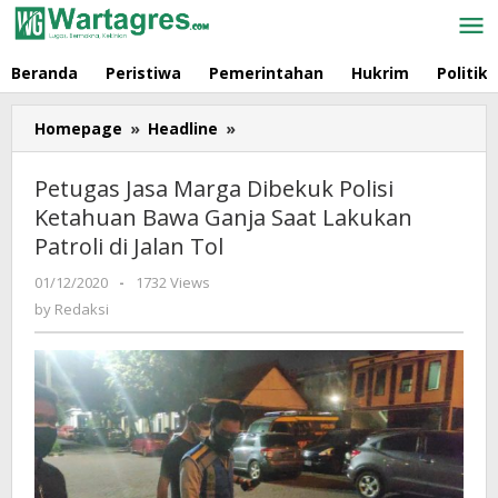
Skip
to
content
Beranda
Peristiwa
Pemerintahan
Hukrim
Politik
Homepage
»
Headline
»
Petugas
Jasa
Marga
Petugas Jasa Marga Dibekuk Polisi
Dibekuk
Ketahuan Bawa Ganja Saat Lakukan
Polisi
Patroli di Jalan Tol
Ketahuan
Bawa
01/12/2020
by
-
1732 Views
Ganja
Redaksi
by
Redaksi
Saat
Lakukan
Patroli
di
Jalan
Tol