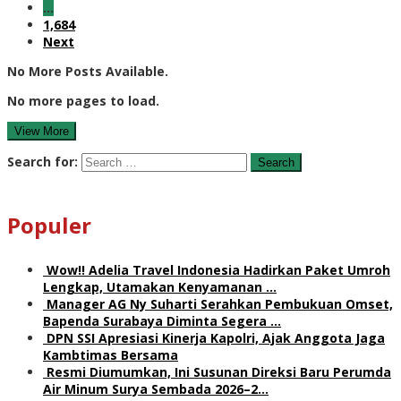
…
1,684
Next
No More Posts Available.
No more pages to load.
View More
Search for:
Populer
Wow!! Adelia Travel Indonesia Hadirkan Paket Umroh
Lengkap, Utamakan Kenyamanan …
Manager AG Ny Suharti Serahkan Pembukuan Omset,
Bapenda Surabaya Diminta Segera …
DPN SSI Apresiasi Kinerja Kapolri, Ajak Anggota Jaga
Kambtimas Bersama
Resmi Diumumkan, Ini Susunan Direksi Baru Perumda
Air Minum Surya Sembada 2026–2…