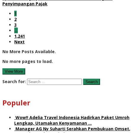
Penyimpangan Pajak
1
2
3
…
1,241
Next
No More Posts Available.
No more pages to load.
View More
Search for:
Populer
Wow!! Adelia Travel Indonesia Hadirkan Paket Umroh
Lengkap, Utamakan Kenyamanan …
Manager AG Ny Suharti Serahkan Pembukuan Omset,