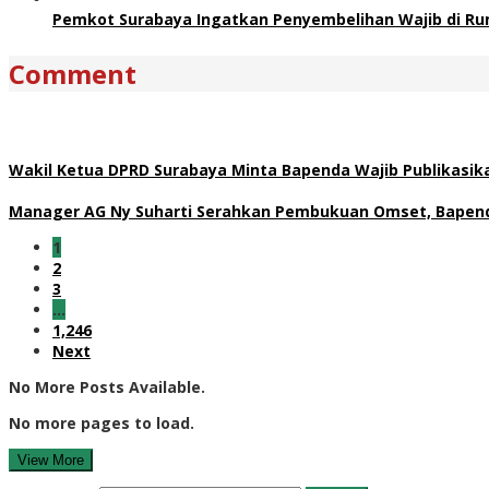
Pemkot Surabaya Ingatkan Penyembelihan Wajib di Ru
Comment
Wakil Ketua DPRD Surabaya Minta Bapenda Wajib Publikasikan
Manager AG Ny Suharti Serahkan Pembukuan Omset, Bapend
1
2
3
…
1,246
Next
No More Posts Available.
No more pages to load.
View More