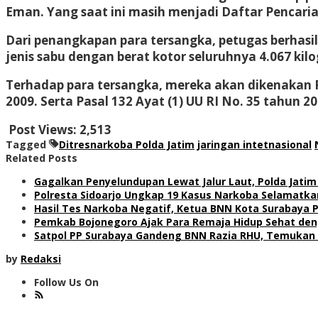
Eman. Yang saat ini masih menjadi Daftar Pencari
Dari penangkapan para tersangka, petugas berhasi
jenis sabu dengan berat kotor seluruhnya 4.067 ki
Terhadap para tersangka, mereka akan dikenakan Pa
2009. Serta Pasal 132 Ayat (1) UU RI No. 35 tahun 20
Post Views:
2,513
Tagged
Ditresnarkoba Polda Jatim
jaringan intetnasional
Related Posts
Gagalkan Penyelundupan Lewat Jalur Laut, Polda Jatim
Polresta Sidoarjo Ungkap 19 Kasus Narkoba Selamatkan
Hasil Tes Narkoba Negatif, Ketua BNN Kota Surabaya P
Pemkab Bojonegoro Ajak Para Remaja Hidup Sehat de
Satpol PP Surabaya Gandeng BNN Razia RHU, Temukan 
by
Redaksi
Follow Us On