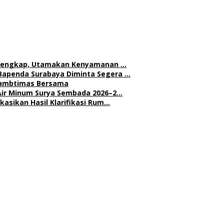
h Lengkap, Utamakan Kenyamanan …
Bapenda Surabaya Diminta Segera …
 Kambtimas Bersama
Air Minum Surya Sembada 2026–2…
asikan Hasil Klarifikasi Rum…