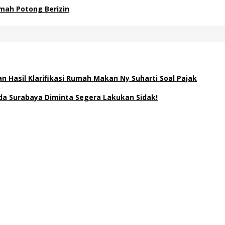
mah Potong Berizin
 Hasil Klarifikasi Rumah Makan Ny Suharti Soal Pajak
a Surabaya Diminta Segera Lakukan Sidak!