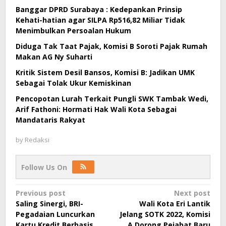
Banggar DPRD Surabaya : Kedepankan Prinsip
Kehati-hatian agar SILPA Rp516,82 Miliar Tidak
Menimbulkan Persoalan Hukum
Diduga Tak Taat Pajak, Komisi B Soroti Pajak Rumah
Makan AG Ny Suharti
Kritik Sistem Desil Bansos, Komisi B: Jadikan UMK
Sebagai Tolak Ukur Kemiskinan
Pencopotan Lurah Terkait Pungli SWK Tambak Wedi,
Arif Fathoni: Hormati Hak Wali Kota Sebagai
Mandataris Rakyat
by
Redaksi
Follow Us On
Post
Previous post
Next post
Saling Sinergi, BRI-
Wali Kota Eri Lantik
navigation
Pegadaian Luncurkan
Jelang SOTK 2022, Komisi
Kartu Kredit Berbasis
A Dorong Pejabat Baru