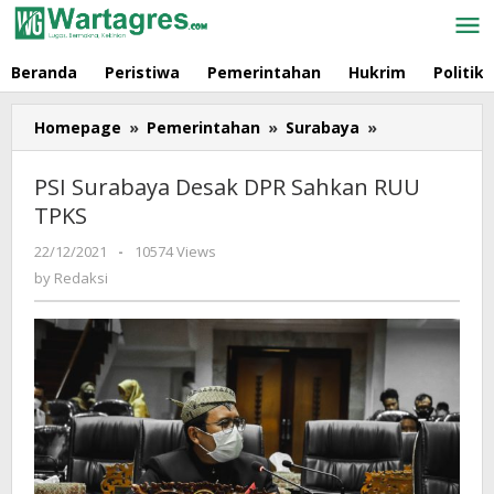
Skip
to
content
Beranda
Peristiwa
Pemerintahan
Hukrim
Politik
Homepage
»
Pemerintahan
»
Surabaya
»
PSI
Surabaya
Desak
PSI Surabaya Desak DPR Sahkan RUU
DPR
TPKS
Sahkan
RUU
22/12/2021
by
-
10574 Views
TPKS
Redaksi
by
Redaksi