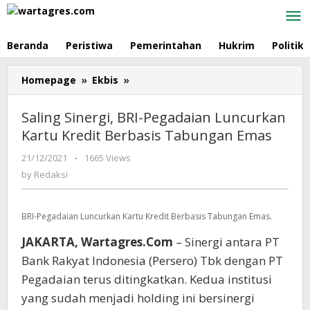
Skip
to
content
Beranda
Peristiwa
Pemerintahan
Hukrim
Politik
Homepage
»
Ekbis
»
Saling
Sinergi,
BRI-
Saling Sinergi, BRI-Pegadaian Luncurkan
Pegadaian
Kartu Kredit Berbasis Tabungan Emas
Luncurkan
Kartu
21/12/2021
by
-
1665 Views
Kredit
Redaksi
by
Redaksi
Berbasis
Tabungan
Emas
BRI-Pegadaian Luncurkan Kartu Kredit Berbasis Tabungan Emas.
JAKARTA, Wartagres.Com
– Sinergi antara PT
Bank Rakyat Indonesia (Persero) Tbk dengan PT
Pegadaian terus ditingkatkan. Kedua institusi
yang sudah menjadi holding ini bersinergi