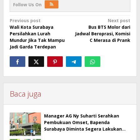
Follow Us On
Post
Previous post
Next post
Wali Kota Surabaya
Bus BTS Molor dari
navigation
Persilahkan Lurah
Jadwal Beroprasi, Komisi
Mundur Jika Tak Mampu
C Merasa di Prank
Jadi Garda Terdepan
Baca juga
Manager AG Ny Suharti Serahkan
Pembukuan Omset, Bapenda
Surabaya Diminta Segera Lakukan
Sidak!