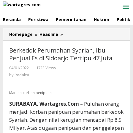
Skip
to
content
Beranda
Peristiwa
Pemerintahan
Hukrim
Politik
Homepage
»
Headline
»
Berkedok
Perumahan
Syariah,
Berkedok Perumahan Syariah, Ibu
Ibu
Penjual Es di Sidoarjo Tertipu 47 Juta
Penjual
Es
04/01/2022
by
-
1723 Views
di
Redaksi
by
Redaksi
Sidoarjo
Tertipu
47
Marlina korban penipuan.
Juta
SURABAYA, Wartagres.Com
– Puluhan orang
menjadi korban penipuan perumahan berkedok
Syariah. Dengan nilai kerugian mencapai Rp 8,5
Milyar. Atas dugaan penipuan dan penggelapan