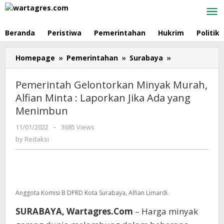
Skip
to
content
Beranda
Peristiwa
Pemerintahan
Hukrim
Politik
Homepage
»
Pemerintahan
»
Surabaya
»
Pemerintah
Gelontorkan
Minyak
Pemerintah Gelontorkan Minyak Murah,
Murah,
Alfian Minta : Laporkan Jika Ada yang
Alfian
Menimbun
Minta
:
11/01/2022
by
-
3685 Views
Laporkan
Redaksi
by
Redaksi
Jika
Ada
yang
Menimbun
Anggota Komisi B DPRD Kota Surabaya, Alfian Limardi.
SURABAYA, Wartagres.Com
– Harga minyak