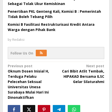
Sebagai Tolak Ukur Kemiskinan
Penertiban PKL Genteng Kali, Komisi B : Pemerintah
Tidak Boleh Tebang Pilih
Komisi B Fasilitasi Restrukturisasi Kredit Antara
Warga dengan Pihak Bank
by
Redaksi
Follow Us On
Post
Previous post
Next post
Oknum Dosen Inisial H,
Cari Bibit Atlit Tembak,
navigation
Terduga Pelaku
HIPAKAD Bersama ILSC
Pelecehan Seksual
Gelar Silaturahmi
Universitas Unesa
Surabaya Mulai Hari Ini
Dinonaktifkan