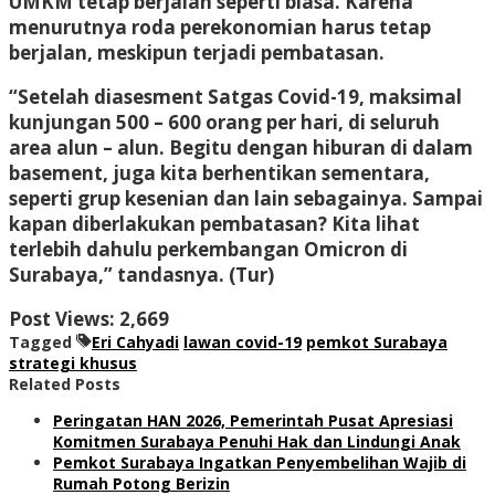
UMKM tetap berjalan seperti biasa. Karena
menurutnya roda perekonomian harus tetap
berjalan, meskipun terjadi pembatasan.
“Setelah diasesment Satgas Covid-19, maksimal
kunjungan 500 – 600 orang per hari, di seluruh
area alun – alun. Begitu dengan hiburan di dalam
basement, juga kita berhentikan sementara,
seperti grup kesenian dan lain sebagainya. Sampai
kapan diberlakukan pembatasan? Kita lihat
terlebih dahulu perkembangan Omicron di
Surabaya,” tandasnya. (Tur)
Post Views:
2,669
Tagged
Eri Cahyadi
lawan covid-19
pemkot Surabaya
strategi khusus
Related Posts
Peringatan HAN 2026, Pemerintah Pusat Apresiasi
Komitmen Surabaya Penuhi Hak dan Lindungi Anak
Pemkot Surabaya Ingatkan Penyembelihan Wajib di
Rumah Potong Berizin