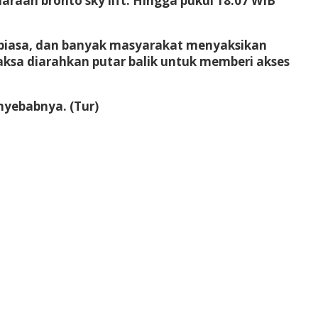
an bronto sky lift. Hingga pukul 18.07 WIB
 biasa, dan banyak masyarakat menyaksikan
aksa diarahkan putar balik untuk memberi akses
nyebabnya. (Tur)