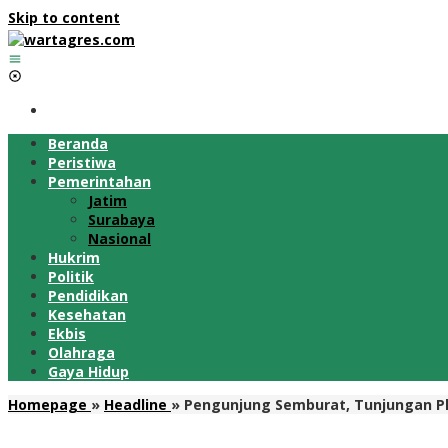
Skip to content
Beranda
Peristiwa
Pemerintahan
Jatim
Surabaya
Nasional
Hukrim
Politik
Pendidikan
Kesehatan
Ekbis
Olahraga
Gaya Hidup
Homepage
»
Headline
»
Pengunjung Semburat, Tunjungan Pl