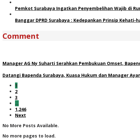
Pemkot Surabaya Ingatkan Penyembelihan Wajib di Ru
Banggar DPRD Surabaya : Kedepankan Prinsip Kehati-h
Comment
Manager AG Ny Suharti Serahkan Pembukuan Omset, Bapend
Datangi Bapenda Surabaya, Kuasa Hukum dan Manager Ayam 
1
2
3
…
1,246
Next
No More Posts Available.
No more pages to load.