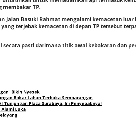
 diturunkan untuk memadamkan api termasuk kendara
ng membakar TP.
 dan Jalan Basuki Rahmat mengalami kemacetan luar
 yang terjebak kemacetan di depan TP tersebut terp
i secara pasti darimana titik awal kebakaran dan pe
angan” Bikin Nyesek
angan Bakar Lahan Terbuka Sembarangan
 Tunjungan Plaza Surabaya, Ini Penyebabnya!
 Alami Luka
Melayang