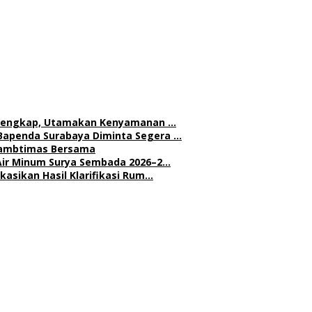
h Lengkap, Utamakan Kenyamanan …
Bapenda Surabaya Diminta Segera …
 Kambtimas Bersama
Air Minum Surya Sembada 2026–2…
asikan Hasil Klarifikasi Rum…