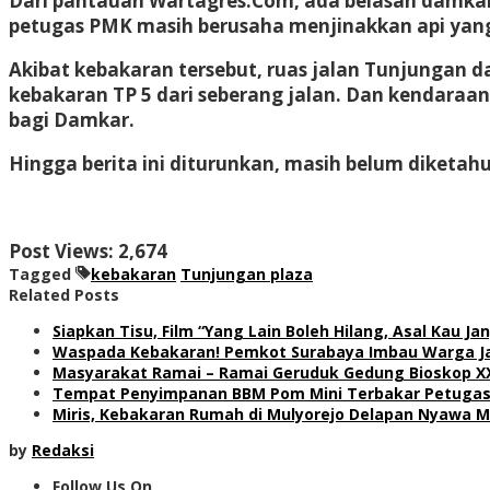
Dari pantauan Wartagres.Com, ada belasan damkar
petugas PMK masih berusaha menjinakkan api ya
Akibat kebakaran tersebut, ruas jalan Tunjungan
kebakaran TP 5 dari seberang jalan. Dan kendaraan
bagi Damkar.
Hingga berita ini diturunkan, masih belum diketahu
Post Views:
2,674
Tagged
kebakaran
Tunjungan plaza
Related Posts
Siapkan Tisu, Film “Yang Lain Boleh Hilang, Asal Kau J
Waspada Kebakaran! Pemkot Surabaya Imbau Warga J
Masyarakat Ramai – Ramai Geruduk Gedung Bioskop XXI
Tempat Penyimpanan BBM Pom Mini Terbakar Petugas
Miris, Kebakaran Rumah di Mulyorejo Delapan Nyawa 
by
Redaksi
Follow Us On