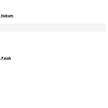
an Hukum
 Pajak