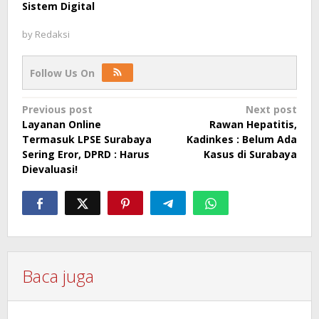
Sistem Digital
by
Redaksi
Follow Us On
Post
Previous post
Next post
Layanan Online
Rawan Hepatitis,
navigation
Termasuk LPSE Surabaya
Kadinkes : Belum Ada
Sering Eror, DPRD : Harus
Kasus di Surabaya
Dievaluasi!
Baca juga