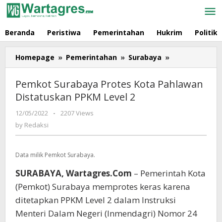
Skip
to
content
Beranda
Peristiwa
Pemerintahan
Hukrim
Politik
Homepage
»
Pemerintahan
»
Surabaya
»
Pemkot
Surabaya
Protes
Pemkot Surabaya Protes Kota Pahlawan
Kota
Distatuskan PPKM Level 2
Pahlawan
Distatuskan
12/05/2022
by
-
2207 Views
PPKM
Redaksi
by
Redaksi
Level
2
Data milik Pemkot Surabaya.
SURABAYA, Wartagres.Com
– Pemerintah Kota
(Pemkot) Surabaya memprotes keras karena
ditetapkan PPKM Level 2 dalam Instruksi
Menteri Dalam Negeri (Inmendagri) Nomor 24