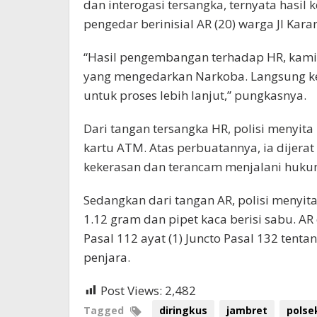
dan interogasi tersangka, ternyata hasi
pengedar berinisial AR (20) warga Jl Kar
“Hasil pengembangan terhadap HR, kam
yang mengedarkan Narkoba. Langsung k
untuk proses lebih lanjut,” pungkasnya.
Dari tangan tersangka HR, polisi menyit
kartu ATM. Atas perbuatannya, ia dijera
kekerasan dan terancam menjalani huku
Sedangkan dari tangan AR, polisi menyita
1.12 gram dan pipet kaca berisi sabu. AR
Pasal 112 ayat (1) Juncto Pasal 132 ten
penjara.
Post Views:
2,482
Tagged
diringkus
jambret
polse