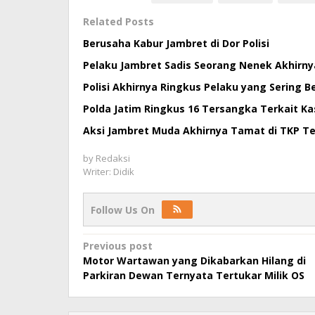
Related Posts
Berusaha Kabur Jambret di Dor Polisi
Pelaku Jambret Sadis Seorang Nenek Akhirnya
Polisi Akhirnya Ringkus Pelaku yang Sering B
Polda Jatim Ringkus 16 Tersangka Terkait K
Aksi Jambret Muda Akhirnya Tamat di TKP Te
by
Redaksi
Writer: Didik
Follow Us On
Post
Previous post
Motor Wartawan yang Dikabarkan Hilang di
navigation
Parkiran Dewan Ternyata Tertukar Milik OS