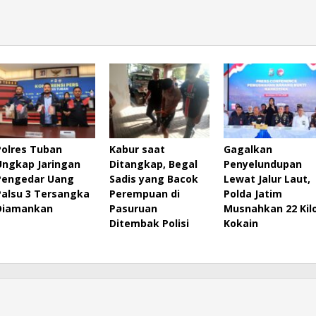
Polres Tuban
Kabur saat
Gagalkan
Ungkap Jaringan
Ditangkap, Begal
Penyelundupan
Pengedar Uang
Sadis yang Bacok
Lewat Jalur Laut,
Palsu 3 Tersangka
Perempuan di
Polda Jatim
Diamankan
Pasuruan
Musnahkan 22 Kil
Ditembak Polisi
Kokain