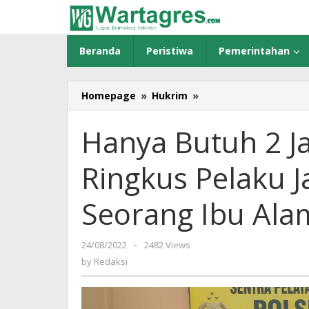
Skip
to
content
Beranda
Peristiwa
Pemerintahan
Homepage
»
Hukrim
»
Hanya
Butuh
2
Hanya Butuh 2 Ja
Jam,
Polisi
Ringkus Pelaku 
Akhirnya
Ringkus
Pelaku
Seorang Ibu Alam
Jambret
yang
Sebabkan
24/08/2022
by
-
2482 Views
Seorang
Redaksi
by
Redaksi
Ibu
Alami
Luka