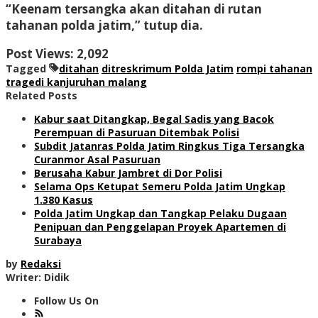
“Keenam tersangka akan ditahan di rutan
tahanan polda jatim,” tutup dia.
Post Views:
2,092
Tagged
ditahan
ditreskrimum Polda Jatim
rompi tahanan
tragedi kanjuruhan malang
Related Posts
Kabur saat Ditangkap, Begal Sadis yang Bacok
Perempuan di Pasuruan Ditembak Polisi
Subdit Jatanras Polda Jatim Ringkus Tiga Tersangka
Curanmor Asal Pasuruan
Berusaha Kabur Jambret di Dor Polisi
Selama Ops Ketupat Semeru Polda Jatim Ungkap
1.380 Kasus
Polda Jatim Ungkap dan Tangkap Pelaku Dugaan
Penipuan dan Penggelapan Proyek Apartemen di
Surabaya
by
Redaksi
Writer: Didik
Follow Us On