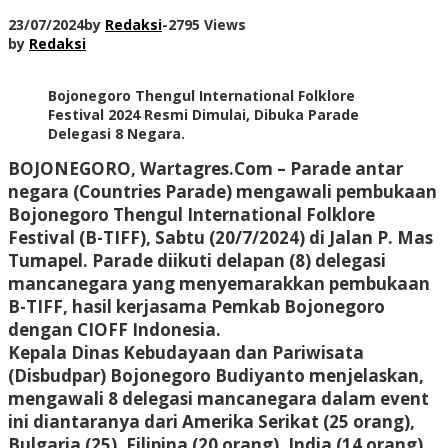
23/07/2024
by
Redaksi
-
2795 Views
by
Redaksi
Bojonegoro Thengul International Folklore
Festival 2024 Resmi Dimulai, Dibuka Parade
Delegasi 8 Negara.
BOJONEGORO, Wartagres.Com
– Parade antar
negara (Countries Parade) mengawali pembukaan
Bojonegoro Thengul International Folklore
Festival (B-TIFF), Sabtu (20/7/2024) di Jalan P. Mas
Tumapel. Parade diikuti delapan (8) delegasi
mancanegara yang menyemarakkan pembukaan
B-TIFF, hasil kerjasama Pemkab Bojonegoro
dengan CIOFF Indonesia.
Kepala Dinas Kebudayaan dan Pariwisata
(Disbudpar) Bojonegoro Budiyanto menjelaskan,
mengawali 8 delegasi mancanegara dalam event
ini diantaranya dari Amerika Serikat (25 orang),
Bulgaria (25), Filipina (20 orang), India (14 orang),