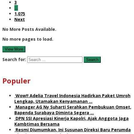
3
…
1,075
Next
No More Posts Available.
No more pages to load.
View More
Search for:
Populer
Wow!! Adelia Travel Indonesia Hadirkan Paket Umroh
Lengkap, Utamakan Kenyamanan …
Manager AG Ny Suharti Serahkan Pembukuan Omset,
Bapenda Surabaya Diminta Segera …
DPN SSI Apresiasi Kinerja Kapolri, Ajak Anggota Jaga
Kambtimas Bersama
Resmi Diumumkan, Ini Susunan Direksi Baru Perumda