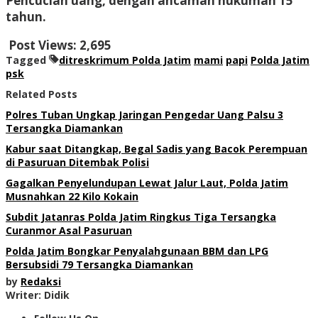
Pencucian uang, dengan ancaman hukuman 15
tahun.
Post Views:
2,695
Tagged
ditreskrimum Polda Jatim
mami
papi
Polda Jatim
psk
Related Posts
Polres Tuban Ungkap Jaringan Pengedar Uang Palsu 3
Tersangka Diamankan
Kabur saat Ditangkap, Begal Sadis yang Bacok Perempuan
di Pasuruan Ditembak Polisi
Gagalkan Penyelundupan Lewat Jalur Laut, Polda Jatim
Musnahkan 22 Kilo Kokain
Subdit Jatanras Polda Jatim Ringkus Tiga Tersangka
Curanmor Asal Pasuruan
Polda Jatim Bongkar Penyalahgunaan BBM dan LPG
Bersubsidi 79 Tersangka Diamankan
by
Redaksi
Writer: Didik