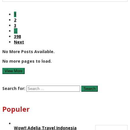
1
2
3
…
398
Next
No More Posts Available.
No more pages to load.
View More
Search for:
Populer
Wow!! Adelia Travel Indonesia