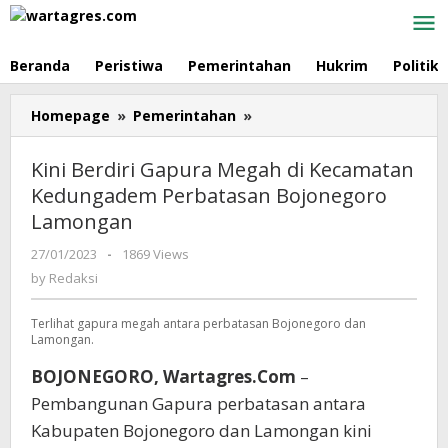
Skip
to
content
Beranda
Peristiwa
Pemerintahan
Hukrim
Politik
Homepage
»
Pemerintahan
»
Kini
Berdiri
Gapura
Kini Berdiri Gapura Megah di Kecamatan
Megah
Kedungadem Perbatasan Bojonegoro
di
Lamongan
Kecamatan
Kedungadem
27/01/2023
by
-
1869 Views
Perbatasan
Redaksi
by
Redaksi
Bojonegoro
Lamongan
Terlihat gapura megah antara perbatasan Bojonegoro dan
Lamongan.
BOJONEGORO, Wartagres.Com
–
Pembangunan Gapura perbatasan antara
Kabupaten Bojonegoro dan Lamongan kini