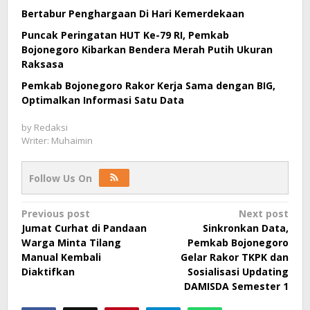
Bertabur Penghargaan Di Hari Kemerdekaan
Puncak Peringatan HUT Ke-79 RI, Pemkab
Bojonegoro Kibarkan Bendera Merah Putih Ukuran
Raksasa
Pemkab Bojonegoro Rakor Kerja Sama dengan BIG,
Optimalkan Informasi Satu Data
by
Redaksi
Writer: Muhaimin
Follow Us On
Post
Previous post
Next post
Jumat Curhat di Pandaan
Sinkronkan Data,
navigation
Warga Minta Tilang
Pemkab Bojonegoro
Manual Kembali
Gelar Rakor TKPK dan
Diaktifkan
Sosialisasi Updating
DAMISDA Semester 1