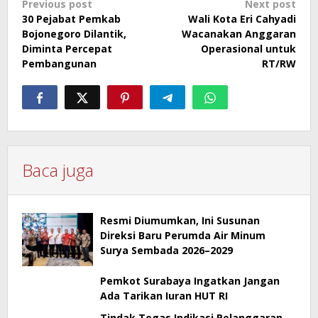
Post
Previous post
Next post
30 Pejabat Pemkab
Wali Kota Eri Cahyadi
navigation
Bojonegoro Dilantik,
Wacanakan Anggaran
Diminta Percepat
Operasional untuk
Pembangunan
RT/RW
Baca juga
Resmi Diumumkan, Ini Susunan
Direksi Baru Perumda Air Minum
Surya Sembada 2026–2029
Pemkot Surabaya Ingatkan Jangan
Ada Tarikan Iuran HUT RI
Tindak Tegas Indikasi Pelanggaran,