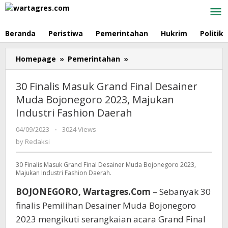
Skip
to
content
Beranda
Peristiwa
Pemerintahan
Hukrim
Politik
Homepage
»
Pemerintahan
»
30
Finalis
Masuk
30 Finalis Masuk Grand Final Desainer
Grand
Muda Bojonegoro 2023, Majukan
Final
Industri Fashion Daerah
Desainer
Muda
04/09/2023
by
-
3024 Views
Bojonegoro
Redaksi
by
Redaksi
2023,
Majukan
30 Finalis Masuk Grand Final Desainer Muda Bojonegoro 2023,
Industri
Majukan Industri Fashion Daerah.
Fashion
Daerah
BOJONEGORO, Wartagres.Com
– Sebanyak 30
finalis Pemilihan Desainer Muda Bojonegoro
2023 mengikuti serangkaian acara Grand Final