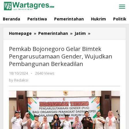
Skip
to
content
Beranda
Peristiwa
Pemerintahan
Hukrim
Politik
Homepage
»
Pemerintahan
»
Jatim
»
Pemkab
Bojonegoro
Gelar
Pemkab Bojonegoro Gelar Bimtek
Bimtek
Pengarusutamaan Gender, Wujudkan
Pengarusutamaa
Pembangunan Berkeadilan
Gender,
Wujudkan
18/10/2024
by
-
2640 Views
Pembangunan
Redaksi
by
Redaksi
Berkeadilan