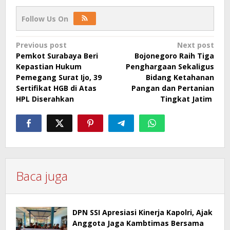
Follow Us On
Post
Previous post
Next post
Pemkot Surabaya Beri
Bojonegoro Raih Tiga
navigation
Kepastian Hukum
Penghargaan Sekaligus
Pemegang Surat Ijo, 39
Bidang Ketahanan
Sertifikat HGB di Atas
Pangan dan Pertanian
HPL Diserahkan
Tingkat Jatim
Baca juga
DPN SSI Apresiasi Kinerja Kapolri, Ajak
Anggota Jaga Kambtimas Bersama