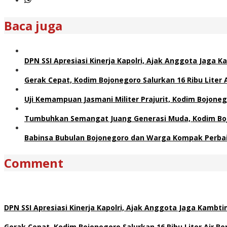
Baca juga
DPN SSI Apresiasi Kinerja Kapolri, Ajak Anggota Jaga
Gerak Cepat, Kodim Bojonegoro Salurkan 16 Ribu Liter
Uji Kemampuan Jasmani Militer Prajurit, Kodim Bojoneg
Tumbuhkan Semangat Juang Generasi Muda, Kodim Bojo
Babinsa Bubulan Bojonegoro dan Warga Kompak Perbai
Comment
DPN SSI Apresiasi Kinerja Kapolri, Ajak Anggota Jaga Kamb
Gerak Cepat, Kodim Bojonegoro Salurkan 16 Ribu Liter Air 