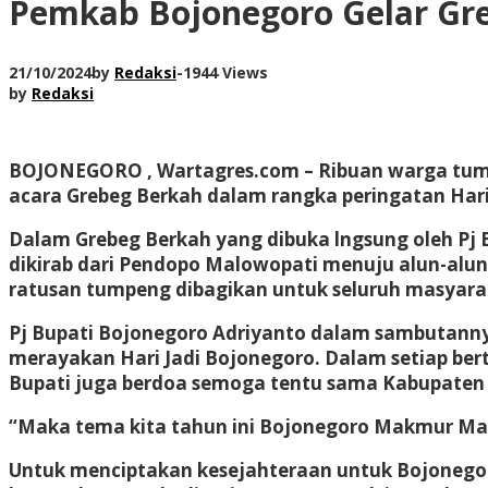
Pemkab Bojonegoro Gelar Gre
21/10/2024
by
Redaksi
-
1944 Views
by
Redaksi
BOJONEGORO
,
Wartagres.com
– Ribuan warga tum
acara Grebeg Berkah dalam rangka peringatan Har
Dalam Grebeg Berkah yang dibuka lngsung oleh Pj 
dikirab dari Pendopo Malowopati menuju alun-alu
ratusan tumpeng dibagikan untuk seluruh masyarak
Pj Bupati Bojonegoro Adriyanto dalam sambutanny
merayakan Hari Jadi Bojonegoro. Dalam setiap ber
Bupati juga berdoa semoga tentu sama Kabupaten B
“Maka tema kita tahun ini Bojonegoro Makmur Mas
Untuk menciptakan kesejahteraan untuk Bojonegor