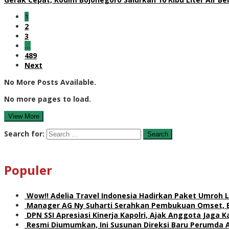
1
2
3
…
489
Next
No More Posts Available.
No more pages to load.
View More
Search for:
Populer
Wow!! Adelia Travel Indonesia Hadirkan Paket Umro
Manager AG Ny Suharti Serahkan Pembukuan Omset, 
DPN SSI Apresiasi Kinerja Kapolri, Ajak Anggota Jaga
Resmi Diumumkan, Ini Susunan Direksi Baru Perumda 