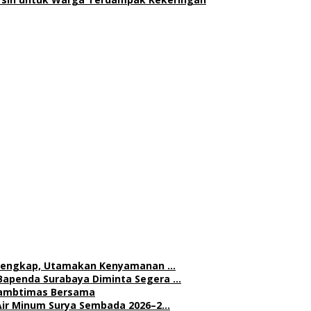
h Lengkap, Utamakan Kenyamanan …
Bapenda Surabaya Diminta Segera …
 Kambtimas Bersama
Air Minum Surya Sembada 2026–2…