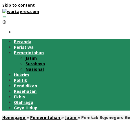
Skip to content
Beranda
Peristiwa
Pemerintahan
Jatim
Surabaya
Nasional
Hukrim
Politik
Pendidikan
Kesehatan
Ekbis
Olahraga
Gaya Hidup
Homepage
»
Pemerintahan
»
Jatim
»
Pemkab Bojonegoro Gel