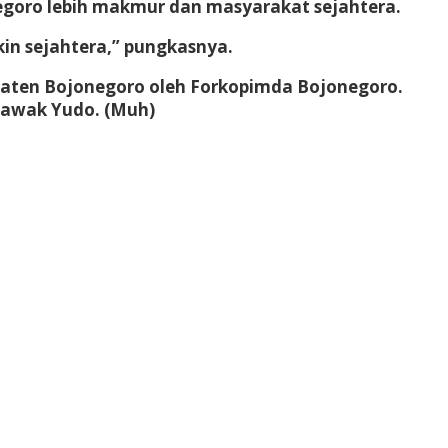
egoro lebih makmur dan masyarakat sejahtera.
n sejahtera,” pungkasnya.
paten Bojonegoro oleh Forkopimda Bojonegoro.
 lawak Yudo. (Muh)